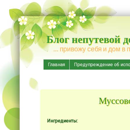
Блог непутевой 
… привожу себя и дом в 
Меню
Наверх
Главная
Предупреждение об испо
Муссов
Ингредиенты: