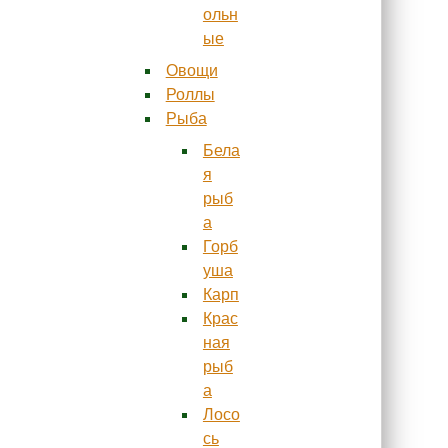
ольн
ые
Овощи
Роллы
Рыба
Бела
я
рыб
а
Горб
уша
Карп
Крас
ная
рыб
а
Лосо
сь