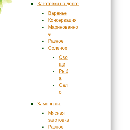
Заготовки на долго
Варенье
Консервация
Маринованно
е
Разное
Соленое
Ово
щи
Рыб
а
Сал
о
Заморозка
Мясная
заготовка
Разное