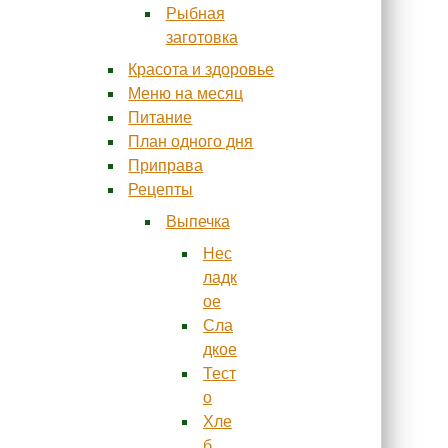
Рыбная
заготовка
Красота и здоровье
Меню на месяц
Питание
План одного дня
Приправа
Рецепты
Выпечка
Нес
ладк
ое
Сла
дкое
Тест
о
Хле
б