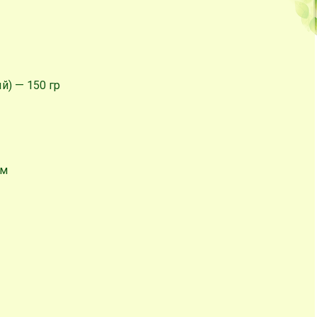
й) — 150 гр
ом