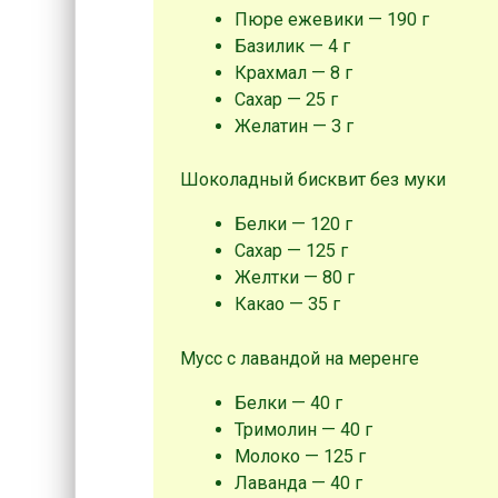
Пюре ежевики — 190 г
Базилик — 4 г
Крахмал — 8 г
Сахар — 25 г
Желатин — 3 г
Шоколадный бисквит без муки
Белки — 120 г
Сахар — 125 г
Желтки — 80 г
Какао — 35 г
Мусс с лавандой на меренге
Белки — 40 г
Тримолин — 40 г
Молоко — 125 г
Лаванда — 40 г