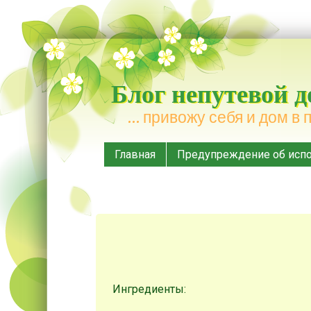
Блог непутевой 
… привожу себя и дом в 
Меню
Наверх
Главная
Предупреждение об испо
Ингредиенты: