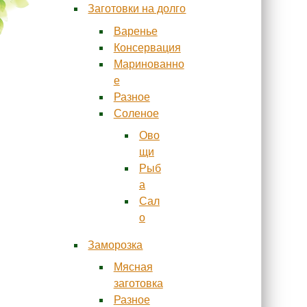
Заготовки на долго
Варенье
Консервация
Маринованно
е
Разное
Соленое
Ово
щи
Рыб
а
Сал
о
Заморозка
Мясная
заготовка
Разное