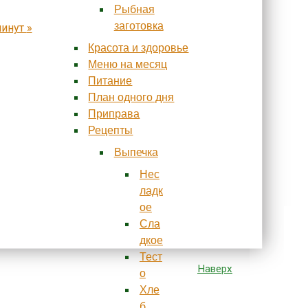
Рыбная
заготовка
минут
»
Красота и здоровье
Меню на месяц
Питание
План одного дня
Приправа
Рецепты
Выпечка
Нес
ладк
ое
Сла
дкое
Тест
Наверх
о
Хле
б