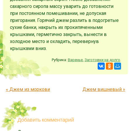
сахарного сиропа массу уварить до готовности
при постоянном помешивании, не допуская
пригорания. Горячий джем разлить в подогретые
сухие банки, накрыть их прокипяченными
крышками, герметично закрыть, вынести в
холодное место и охладить, перевернув
крышками вниз.
Рубрика:
Варенье
,
Заготовки на долго
.
Запись навигация
«
Джем из моркови
Джем вишневый
»
Добавить комментарий