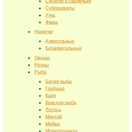
Сосиски и сардельки
Субпродукты
Утка
Фарш
Напитки
Алкогольные
Безалкогольные
Овощи
Роллы
Рыба
Белая рыба
Горбуша
Карп
Красная рыба
Лосось
Минтай
Мойва
Морепродукты