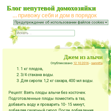
Блог непутевой домохозяйки
… привожу себя и дом в порядок
Меню
Наверх
Поиск
Джем из алычи
Опубликовано
12.10.2016
-
sannitta
1 кг плодов,
3/4 стакана воды.
Для сиропа: 1,2 кг сахара, 400 мл воды.
Рецепт: Взять плоды алычи без косточек.
Подготовленные плоды поместить в таз,
добавить воду и проварить 10- 15 минут,
добавляя сахарный сироп. После добавления