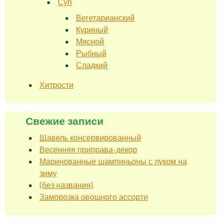
Суп
Вегетарианский
Куриный
Мясной
Рыбный
Сладкий
Хитрости
Свежие записи
Щавель консервированный
Весенняя приправа-декор
Маринованные шампиньоны с луком на
зиму
(без названия)
Заморозка овощного ассорти