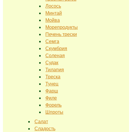
Лосось
Минтай
Мойва
Морепродукты
Печень трески
Семга
Скумбрия
Соленая
Судак
Тилапия
Треска
Тунец
Фарш
Филе
Форель
Шпроты
Салат
Сладость