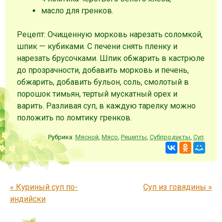
масло для гренков.
Рецепт: Очищенную морковь нарезать соломкой,
шпик — кубиками. С печени снять пленку и
нарезать брусочками. Шпик обжарить в кастрюле
до прозрачности, добавить морковь и печень,
обжарить, добавить бульон, соль, смолотый в
порошок тимьян, тертый мускатный орех и
варить. Разливая суп, в каждую тарелку можно
положить по ломтику гренков.
Рубрика:
Мясной
,
Мясо
,
Рецепты
,
Субпродукты
,
Суп
.
Запись навигация
«
Куриный суп по-
Суп из говядины
»
индийски