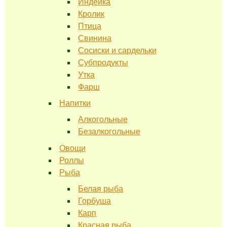
Индейка
Кролик
Птица
Свинина
Сосиски и сардельки
Субпродукты
Утка
Фарш
Напитки
Алкогольные
Безалкогольные
Овощи
Роллы
Рыба
Белая рыба
Горбуша
Карп
Красная рыба