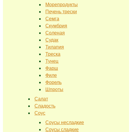
Морепродукты
Печень трески
Семга
Скумбрия
Соленая
Судак
Тилапия
Треска
Тунец
Фарш
Филе
Форель
Шпроты
Салат
Сладость
Соус
Соусы несладкие
Соусы сладкие