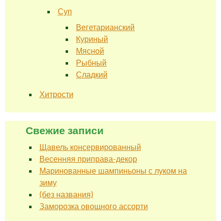
Суп
Вегетарианский
Куриный
Мясной
Рыбный
Сладкий
Хитрости
Свежие записи
Щавель консервированный
Весенняя приправа-декор
Маринованные шампиньоны с луком на
зиму
(без названия)
Заморозка овощного ассорти