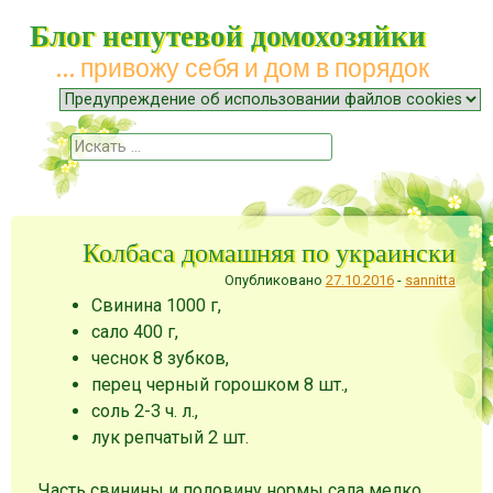
Блог непутевой домохозяйки
… привожу себя и дом в порядок
Меню
Наверх
Поиск
Колбаса домашняя по украински
Опубликовано
27.10.2016
-
sannitta
Свинина 1000 г,
сало 400 г,
чеснок 8 зубков,
перец черный горошком 8 шт.,
соль 2-3 ч. л.,
лук репчатый 2 шт.
Часть свинины и половину нормы сала мелко