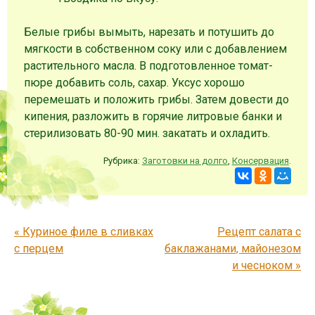
Белые грибы вымыть, нарезать и потушить до
мягкости в собственном соку или с добавлением
растительного масла. В подготовленное томат-
пюре добавить соль, сахар. Уксус хорошо
перемешать и положить грибы. Затем довести до
кипения, разложить в горячие литровые банки и
стерилизовать 80-90 мин. закатать и охладить.
Рубрика:
Заготовки на долго
,
Консервация
.
Запись навигация
«
Куриное филе в сливках
Рецепт салата с
с перцем
баклажанами, майонезом
и чесноком
»