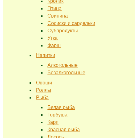
Кролик
Птица
Свинина
Сосиски и сардельки
Субпродукты
Утка
Фарш
Напитки
Алкогольные
Безалкогольные
Овощи
Роллы
Рыба
Белая рыба
Горбуша
Карп
Красная рыба
Лосось