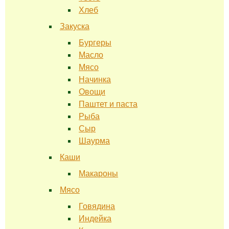
Хлеб
Закуска
Бургеры
Масло
Мясо
Начинка
Овощи
Паштет и паста
Рыба
Сыр
Шаурма
Каши
Макароны
Мясо
Говядина
Индейка