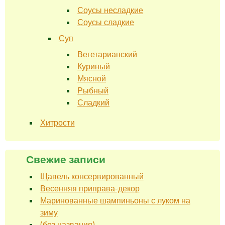
Соусы несладкие
Соусы сладкие
Суп
Вегетарианский
Куриный
Мясной
Рыбный
Сладкий
Хитрости
Свежие записи
Щавель консервированный
Весенняя приправа-декор
Маринованные шампиньоны с луком на
зиму
(без названия)