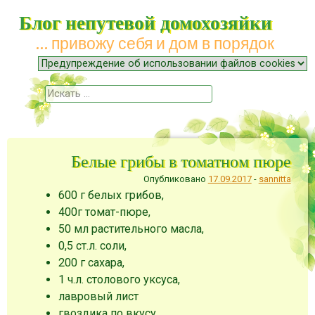
Блог непутевой домохозяйки
… привожу себя и дом в порядок
Меню
Наверх
Поиск
Белые грибы в томатном пюре
Опубликовано
17.09.2017
-
sannitta
600 г белых грибов,
400г томат-пюре,
50 мл растительного масла,
0,5 ст.л. соли,
200 г сахара,
1 ч.л. столового уксуса,
лавровый лист
гвоздика по вкусу.