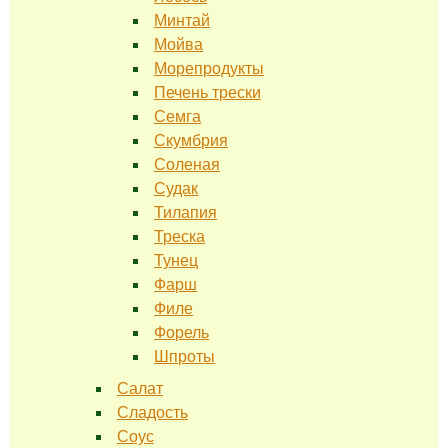
Минтай
Мойва
Морепродукты
Печень трески
Семга
Скумбрия
Соленая
Судак
Тилапия
Треска
Тунец
Фарш
Филе
Форель
Шпроты
Салат
Сладость
Соус