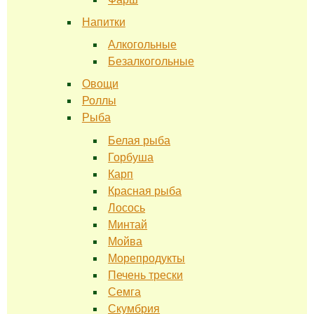
Напитки
Алкогольные
Безалкогольные
Овощи
Роллы
Рыба
Белая рыба
Горбуша
Карп
Красная рыба
Лосось
Минтай
Мойва
Морепродукты
Печень трески
Семга
Скумбрия