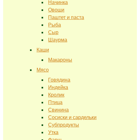
Начинка
Овощи
Паштет и паста
Рыба
Сыр
Шаурма
Каши
Макароны
Мясо
Говядина
Индейка
Кролик
Птица
Свинина
Сосиски и сардельки
Субпродукты
Утка
Фарш