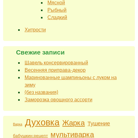
Мясной
Рыбный
Сладкий
Хитрости
Свежие записи
Щавель консервированный
Весенняя приправа-декор
Маринованные шампиньоны с луком на
зиму
(без названия)
Заморозка овощного ассорти
Духовка
Жарка
Тушение
Варка
мультиварка
бабушкин рецепт