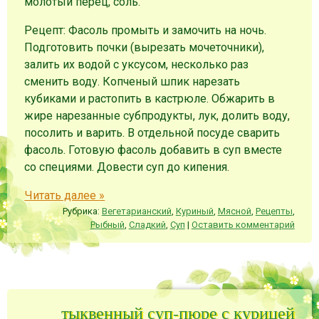
молотый перец, соль.
Рецепт: Фасоль промыть и замочить на ночь.
Подготовить почки (вырезать мочеточники),
залить их водой с уксусом, несколько раз
сменить воду. Копченый шпик нарезать
кубиками и растопить в кастрюле. Обжарить в
жире нарезанные субпродукты, лук, долить воду,
посолить и варить. В отдельной посуде сварить
фасоль. Готовую фасоль добавить в суп вместе
со специями. Довести суп до кипения.
Читать далее
»
Рубрика:
Вегетарианский
,
Куриный
,
Мясной
,
Рецепты
,
Рыбный
,
Сладкий
,
Суп
|
Оставить комментарий
тыквенный суп-пюре с курицей