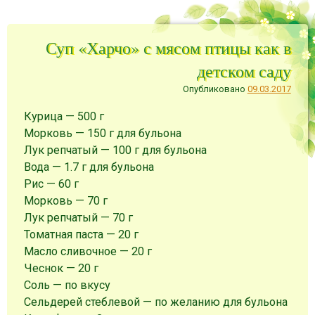
Суп «Харчо» с мясом птицы как в
детском саду
Опубликовано
09.03.2017
Курица
—
500
г
Морковь
—
150
г
для бульона
Лук репчатый
—
100
г
для бульона
Вода
—
1.7
г
для бульона
Рис
—
60
г
Морковь
—
70
г
Лук репчатый
—
70
г
Томатная паста
—
20
г
Масло сливочное
—
20
г
Чеснок
—
20
г
Соль
—
по вкусу
Сельдерей стеблевой
—
по желанию
для бульона