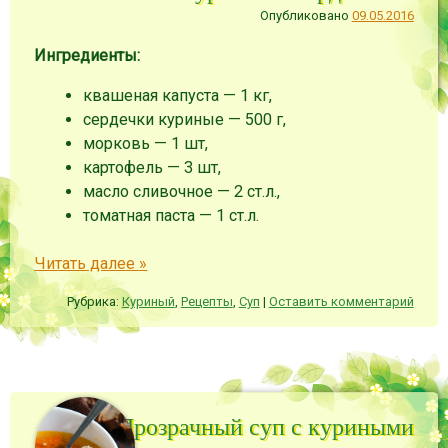
Опубликовано
09.05.2016
Ингредиенты:
квашеная капуста — 1 кг
,
сердечки куриные — 500 г
,
морковь — 1 шт
,
картофель — 3 шт
,
масло сливочное — 2 ст.л.
,
томатная паста — 1 ст.л.
Читать далее
»
Рубрика:
Куриный
,
Рецепты
,
Суп
|
Оставить комментарий
Прозрачный суп с куриными