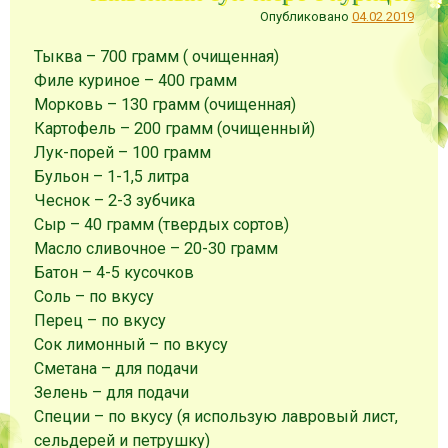
Опубликовано
04.02.2019
Тыква
–
700
грамм
( очищенная)
Филе куриное
–
400
грамм
Морковь
–
130
грамм
(очищенная)
Картофель
–
200
грамм
(очищенный)
Лук-порей
–
100
грамм
Бульон
–
1-1,5
литра
Чеснок
–
2-3
зубчика
Сыр
–
40
грамм
(твердых сортов)
Масло сливочное
–
20-30
грамм
Батон
–
4-5
кусочков
Соль
–
по вкусу
Перец
–
по вкусу
Сок лимонный
–
по вкусу
Сметана
–
для подачи
Зелень
–
для подачи
Специи
–
по вкусу
(я использую лавровый лист,
сельдерей и петрушку)