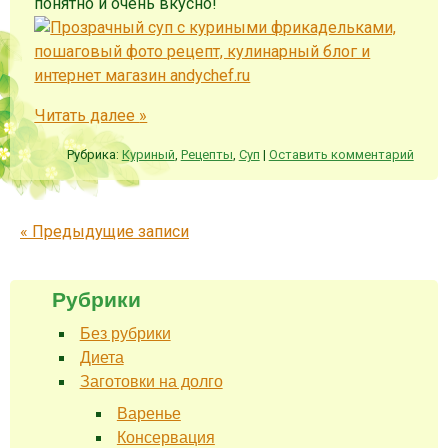
понятно и очень вкусно!
Читать далее
»
Рубрика:
Куриный
,
Рецепты
,
Суп
|
Оставить комментарий
Запись навигация
«
Предыдущие записи
Рубрики
Без рубрики
Диета
Заготовки на долго
Варенье
Консервация