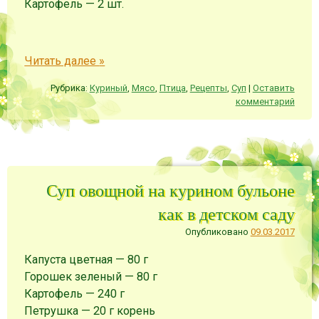
Картофель
—
2
шт.
Читать далее
»
Рубрика:
Куриный
,
Мясо
,
Птица
,
Рецепты
,
Суп
|
Оставить
комментарий
Суп овощной на курином бульоне
как в детском саду
Опубликовано
09.03.2017
Капуста цветная
—
80
г
Горошек зеленый
—
80
г
Картофель
—
240
г
Петрушка
—
20
г
корень