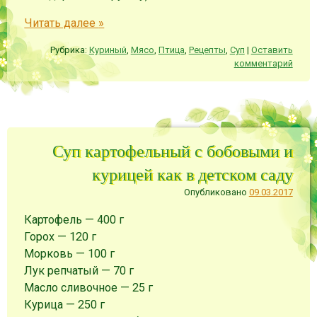
Читать далее
»
Рубрика:
Куриный
,
Мясо
,
Птица
,
Рецепты
,
Суп
|
Оставить
комментарий
Суп картофельный с бобовыми и
курицей как в детском саду
Опубликовано
09.03.2017
Картофель
—
400
г
Горох
—
120
г
Морковь
—
100
г
Лук репчатый
—
70
г
Масло сливочное
—
25
г
Курица
—
250
г