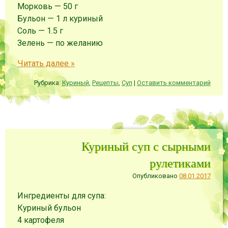
Морковь
—
50
г
Бульон
—
1
л
куриный
Соль
—
1.5
г
Зелень
—
по желанию
Читать далее
»
Рубрика:
Куриный
,
Рецепты
,
Суп
|
Оставить комментарий
Куриный суп с сырными
рулетиками
Опубликовано
08.01.2017
Ингредиенты для супа:
Куриный бульон
4 картофеля