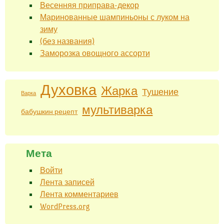
Весенняя приправа-декор
Маринованные шампиньоны с луком на
зиму
(без названия)
Заморозка овощного ассорти
Духовка
Жарка
Тушение
Варка
мультиварка
бабушкин рецепт
Мета
Войти
Лента записей
Лента комментариев
WordPress.org