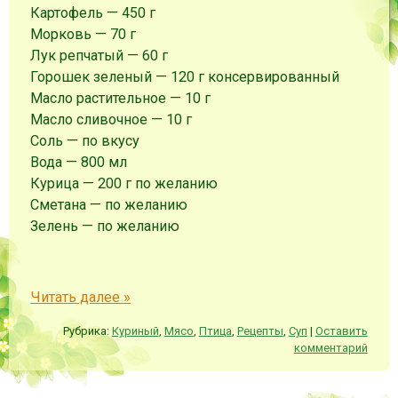
Картофель
—
450
г
Морковь
—
70
г
Лук репчатый
—
60
г
Горошек зеленый
—
120
г
консервированный
Масло растительное
—
10
г
Масло сливочное
—
10
г
Соль
—
по вкусу
Вода
—
800
мл
Курица
—
200
г
по желанию
Сметана
—
по желанию
Зелень
—
по желанию
Читать далее
»
Рубрика:
Куриный
,
Мясо
,
Птица
,
Рецепты
,
Суп
|
Оставить
комментарий