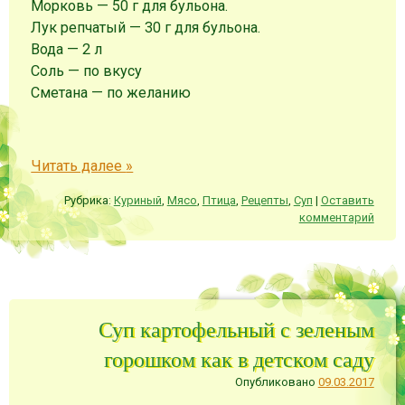
Морковь
—
50
г
для бульона.
Лук репчатый
—
30
г
для бульона.
Вода
—
2
л
Соль
—
по вкусу
Сметана
—
по желанию
Читать далее
»
Рубрика:
Куриный
,
Мясо
,
Птица
,
Рецепты
,
Суп
|
Оставить
комментарий
Суп картофельный с зеленым
горошком как в детском саду
Опубликовано
09.03.2017