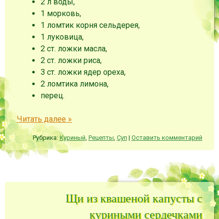
2 л воды,
1 морковь,
1 ломтик корня сельдерея,
1 луковица,
2 ст. ложки масла,
2 ст. ложки риса,
3 ст. ложки ядер ореха,
2 ломтика лимона,
перец.
Читать далее
»
Рубрика:
Куриный
,
Рецепты
,
Суп
|
Оставить комментарий
Щи из квашеной капусты с
куриными сердечками