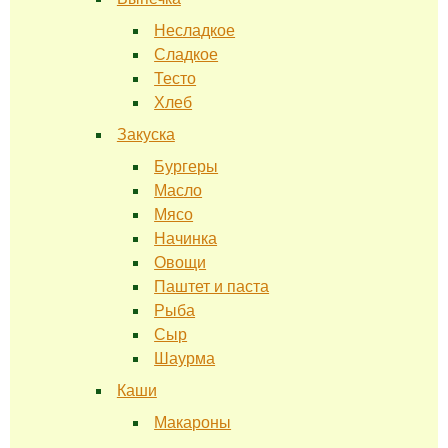
Несладкое
Сладкое
Тесто
Хлеб
Закуска
Бургеры
Масло
Мясо
Начинка
Овощи
Паштет и паста
Рыба
Сыр
Шаурма
Каши
Макароны