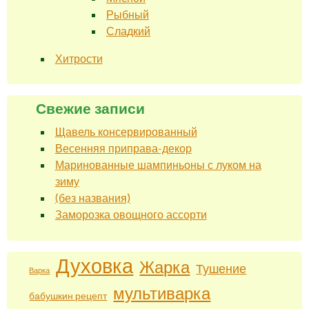
Рыбный
Сладкий
Хитрости
Свежие записи
Щавель консервированный
Весенняя приправа-декор
Маринованные шампиньоны с луком на
зиму
(без названия)
Заморозка овощного ассорти
Духовка
Жарка
Тушение
Варка
мультиварка
бабушкин рецепт