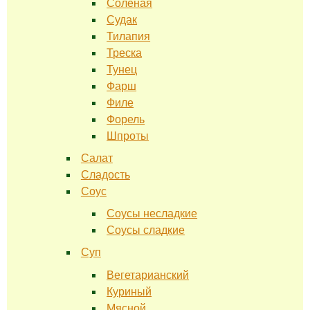
Соленая
Судак
Тилапия
Треска
Тунец
Фарш
Филе
Форель
Шпроты
Салат
Сладость
Соус
Соусы несладкие
Соусы сладкие
Суп
Вегетарианский
Куриный
Мясной