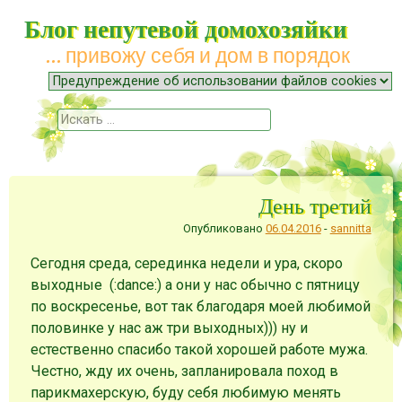
Блог непутевой домохозяйки
… привожу себя и дом в порядок
Меню
Наверх
Поиск
День третий
Опубликовано
06.04.2016
-
sannitta
Сегодня среда, серединка недели и ура, скоро
выходные (:dance:) а они у нас обычно с пятницу
по воскресенье, вот так благодаря моей любимой
половинке у нас аж три выходных))) ну и
естественно спасибо такой хорошей работе мужа.
Честно, жду их очень, запланировала поход в
парикмахерскую, буду себя любимую менять