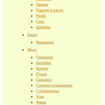
Овощи
Паштет и паста
Рыба
Сыр
Шаурма
Каши
Макароны
Мясо
Говядина
Индейка
Кролик
Птица
Свинина
Сосиски и сардельки
Субпродукты
Утка
Фарш