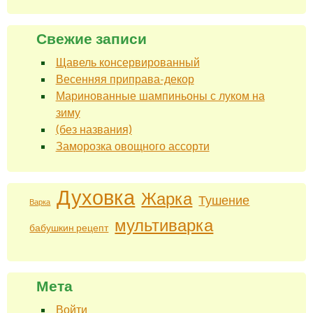
Свежие записи
Щавель консервированный
Весенняя приправа-декор
Маринованные шампиньоны с луком на
зиму
(без названия)
Заморозка овощного ассорти
Духовка
Жарка
Тушение
Варка
мультиварка
бабушкин рецепт
Мета
Войти