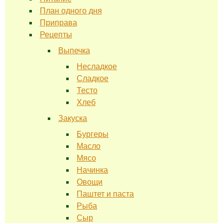
План одного дня
Приправа
Рецепты
Выпечка
Несладкое
Сладкое
Тесто
Хлеб
Закуска
Бургеры
Масло
Мясо
Начинка
Овощи
Паштет и паста
Рыба
Сыр