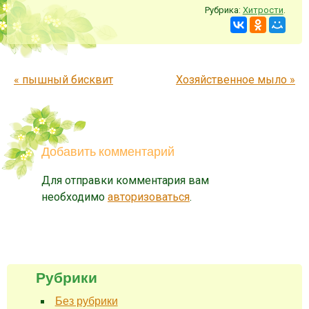
Рубрика:
Хитрости
.
Запись навигация
«
пышный бисквит
Хозяйственное мыло
»
Добавить комментарий
Для отправки комментария вам
необходимо
авторизоваться
.
Рубрики
Без рубрики