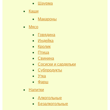
Шаурма
Каши
Макароны
Мясо
Говядина
Индейка
Кролик
Птица
Свинина
Сосиски и сардельки
Субпродукты
Утка
Фарш
Напитки
Алкогольные
Безалкогольные