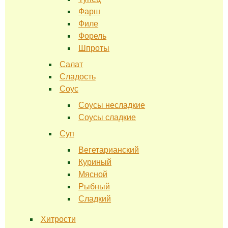
Фарш
Филе
Форель
Шпроты
Салат
Сладость
Соус
Соусы несладкие
Соусы сладкие
Суп
Вегетарианский
Куриный
Мясной
Рыбный
Сладкий
Хитрости