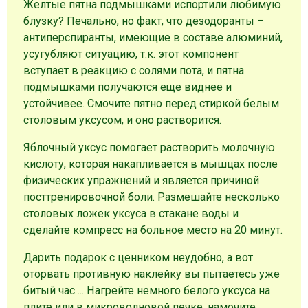
Желтые пятна подмышками испортили любимую
блузку? Печально, но факт, что дезодоранты –
антиперспиранты, имеющие в составе алюминий,
усугубляют ситуацию, т.к. этот компонент
вступает в реакцию с солями пота, и пятна
подмышками получаются еще виднее и
устойчивее. Смочите пятно перед стиркой белым
столовым уксусом, и оно растворится.
Яблочный уксус помогает растворить молочную
кислоту, которая накапливается в мышцах после
физических упражнений и является причиной
посттренировочной боли. Размешайте несколько
столовых ложек уксуса в стакане воды и
сделайте компресс на больное место на 20 минут.
Дарить подарок с ценником неудобно, а вот
оторвать противную наклейку вы пытаетесь уже
битый час…. Нагрейте немного белого уксуса на
плите или в микроволновой печке, намочите