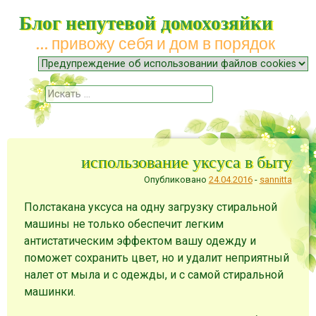
Блог непутевой домохозяйки
… привожу себя и дом в порядок
Меню
Наверх
Поиск
использование уксуса в быту
Опубликовано
24.04.2016
-
sannitta
Полстакана уксуса на одну загрузку стиральной
машины не только обеспечит легким
антистатическим эффектом вашу одежду и
поможет сохранить цвет, но и удалит неприятный
налет от мыла и с одежды, и с самой стиральной
машинки.