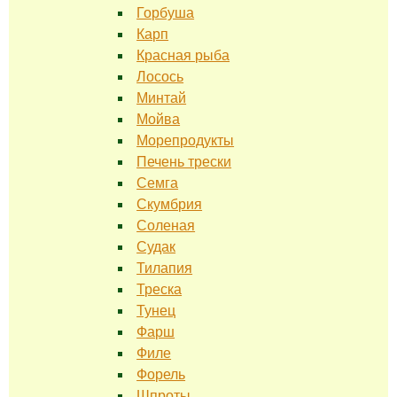
Горбуша
Карп
Красная рыба
Лосось
Минтай
Мойва
Морепродукты
Печень трески
Семга
Скумбрия
Соленая
Судак
Тилапия
Треска
Тунец
Фарш
Филе
Форель
Шпроты