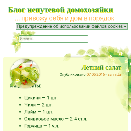
Блог непутевой домохозяйки
… привожу себя и дом в порядок
Меню
Наверх
Поиск
Летний салат
Опубликовано
07.05.2016
-
sannitta
Ингредиенты:
Цукини — 1 шт.
Чили — 2 шт.
Лайм — 1 шт.
Оливковое масло — 2-4 ст.л.
Горчица — 1 ч.л.