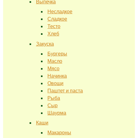
Выпечка
Несладкое
Сладкое
Тесто
Хлеб
Закуска
Бургеры
Масло
Мясо
Начинка
Овощи
Паштет и паста
Рыба
Сыр
Шаурма
Каши
Макароны