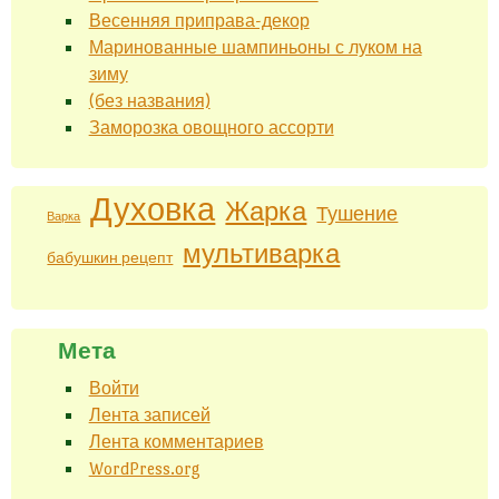
Весенняя приправа-декор
Маринованные шампиньоны с луком на
зиму
(без названия)
Заморозка овощного ассорти
Духовка
Жарка
Тушение
Варка
мультиварка
бабушкин рецепт
Мета
Войти
Лента записей
Лента комментариев
WordPress.org