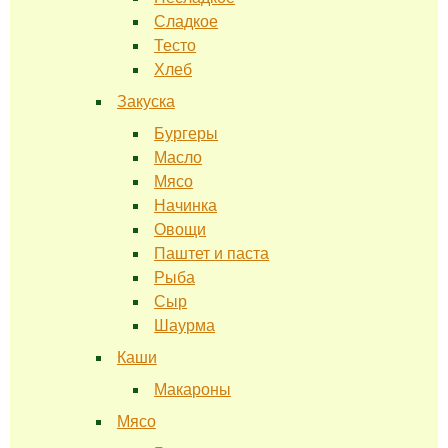
Сладкое
Тесто
Хлеб
Закуска
Бургеры
Масло
Мясо
Начинка
Овощи
Паштет и паста
Рыба
Сыр
Шаурма
Каши
Макароны
Мясо