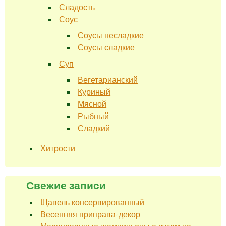
Сладость
Соус
Соусы несладкие
Соусы сладкие
Суп
Вегетарианский
Куриный
Мясной
Рыбный
Сладкий
Хитрости
Свежие записи
Щавель консервированный
Весенняя приправа-декор