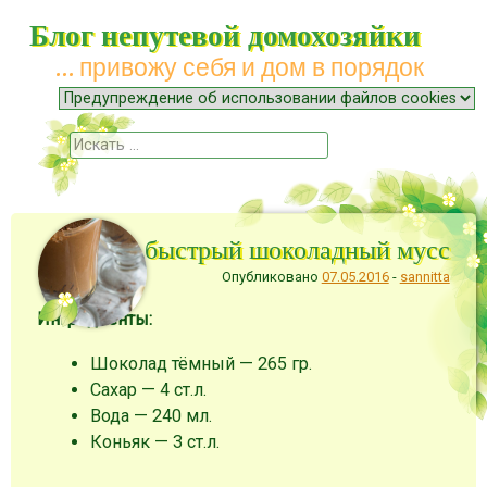
Блог непутевой домохозяйки
… привожу себя и дом в порядок
Меню
Наверх
Поиск
Очень быстрый шоколадный мусс
Опубликовано
07.05.2016
-
sannitta
Ингредиенты:
Шоколад тёмный — 265 гр.
Сахар — 4 ст.л.
Вода — 240 мл.
Коньяк — 3 ст.л.