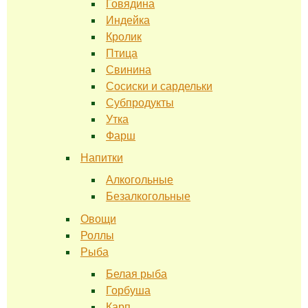
Говядина
Индейка
Кролик
Птица
Свинина
Сосиски и сардельки
Субпродукты
Утка
Фарш
Напитки
Алкогольные
Безалкогольные
Овощи
Роллы
Рыба
Белая рыба
Горбуша
Карп