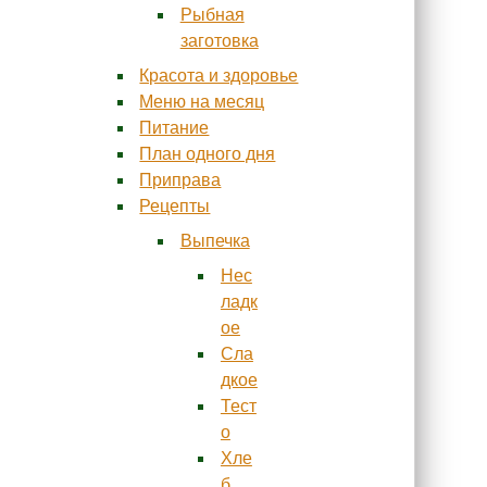
Рыбная
заготовка
Красота и здоровье
Меню на месяц
Питание
План одного дня
Приправа
Рецепты
Выпечка
Нес
ладк
ое
Сла
дкое
Тест
о
Хле
б