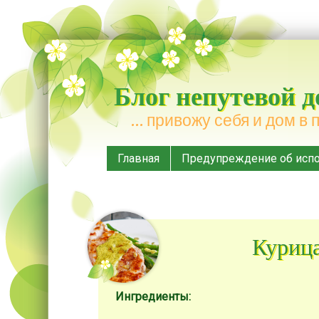
Блог непутевой 
… привожу себя и дом в 
Меню
Наверх
Главная
Предупреждение об испо
Курица
Ингредиенты: