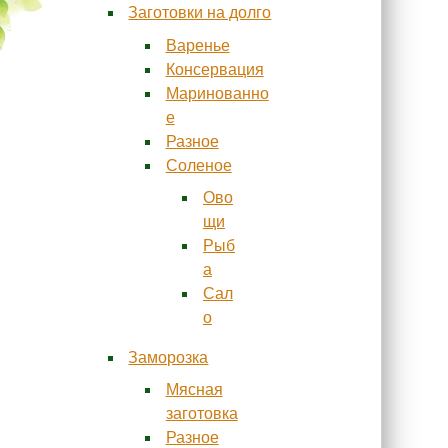
Заготовки на долго
Варенье
Консервация
Маринованно
е
Разное
Соленое
Ово
щи
Рыб
а
Сал
о
Заморозка
Мясная
заготовка
Разное