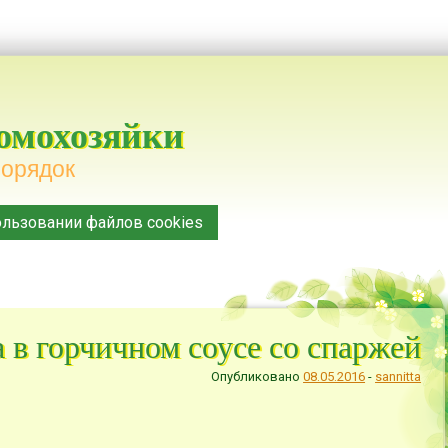
домохозяйки
порядок
льзовании файлов cookies
 в горчичном соусе со спаржей
Опубликовано
08.05.2016
-
sannitta