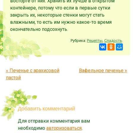
восторге от них. Хранить их лучше в открытом
контейнере, потому что если в первые сутки
закрыть их, некоторые стенки могут стать
влажными, то есть им нужно какое-то время
окончательно подсохнуть.
Рубрика:
Рецепты
,
Сладость
.
Запись навигация
«
Печенье с арахисовой
Вафельное печенье
»
пастой
Добавить комментарий
Для отправки комментария вам
необходимо
авторизоваться
.