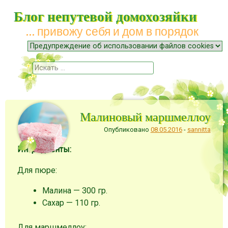
Блог непутевой домохозяйки
… привожу себя и дом в порядок
Меню
Наверх
Поиск
Малиновый маршмеллоу
Опубликовано
08.05.2016
-
sannitta
Ингредиенты:
Для пюре:
Малина — 300 гр.
Сахар — 110 гр.
Для маршмеллоу: