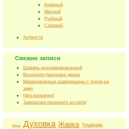
Куриный
Мясной
Рыбный
Сладкий
Хитрости
Свежие записи
Щавель консервированный
Весенняя приправа-декор
Маринованные шампиньоны с луком на
зиму
(без названия)
Заморозка овощного ассорти
Духовка
Жарка
Тушение
Варка