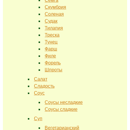
Семга
Скумбрия
Соленая
Судак
Тилапия
Треска
Тунец
Фарш
Филе
Форель
Шпроты
Салат
Сладость
Соус
Соусы несладкие
Соусы сладкие
Суп
Вегетарианский