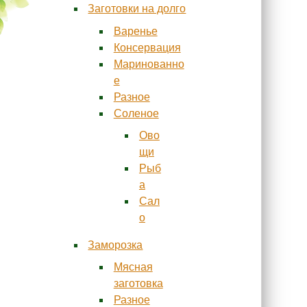
Заготовки на долго
Варенье
Консервация
Маринованно
е
Разное
Соленое
Ово
щи
Рыб
а
Сал
о
Заморозка
Мясная
заготовка
Разное