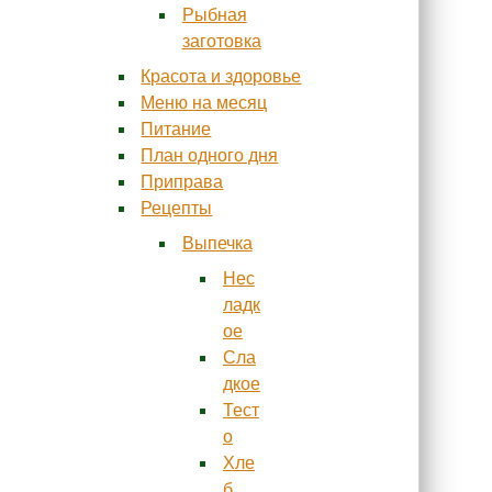
Рыбная
заготовка
Красота и здоровье
Меню на месяц
Питание
План одного дня
Приправа
Рецепты
Выпечка
Нес
ладк
ое
Сла
дкое
Тест
о
Хле
б