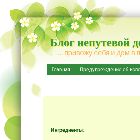
Блог непутевой 
… привожу себя и дом в 
Меню
Наверх
Главная
Предупреждение об испо
Ингредиенты: