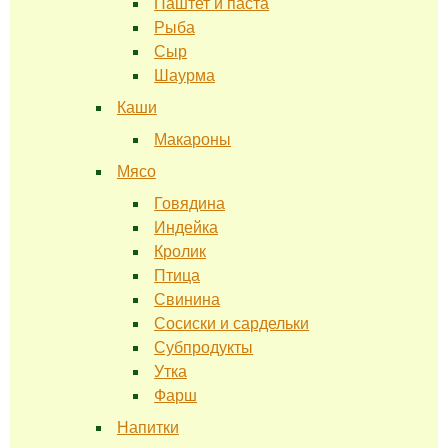
Паштет и паста
Рыба
Сыр
Шаурма
Каши
Макароны
Мясо
Говядина
Индейка
Кролик
Птица
Свинина
Сосиски и сардельки
Субпродукты
Утка
Фарш
Напитки