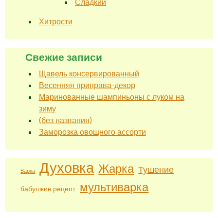
Сладкий
Хитрости
Свежие записи
Щавель консервированный
Весенняя приправа-декор
Маринованные шампиньоны с луком на
зиму
(без названия)
Заморозка овощного ассорти
Духовка
Жарка
Тушение
Варка
мультиварка
бабушкин рецепт