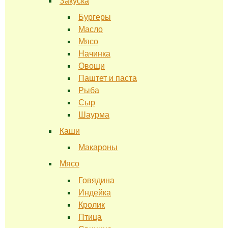
Закуска
Бургеры
Масло
Мясо
Начинка
Овощи
Паштет и паста
Рыба
Сыр
Шаурма
Каши
Макароны
Мясо
Говядина
Индейка
Кролик
Птица