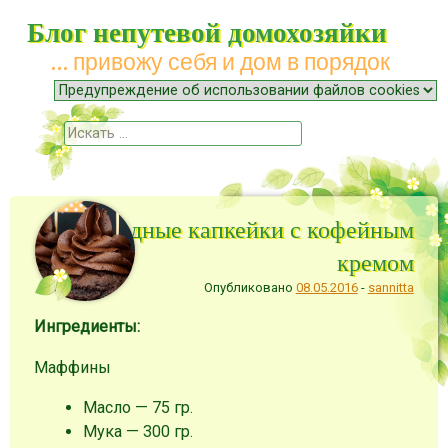
Блог непутевой домохозяйки
… привожу себя и дом в порядок
Меню
Наверх
Поиск
Шоколадные капкейки с кофейным
кремом
Опубликовано
08.05.2016
-
sannitta
Ингредиенты:
Маффины
Масло — 75 гр.
Мука — 300 гр.