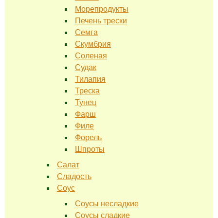
Морепродукты
Печень трески
Семга
Скумбрия
Соленая
Судак
Тилапия
Треска
Тунец
Фарш
Филе
Форель
Шпроты
Салат
Сладость
Соус
Соусы несладкие
Соусы сладкие