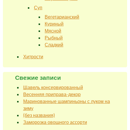
Суп
Вегетарианский
Куриный
Мясной
Рыбный
Сладкий
Хитрости
Свежие записи
Щавель консервированный
Весенняя приправа-декор
Маринованные шампиньоны с луком на
зиму
(без названия)
Заморозка овощного ассорти