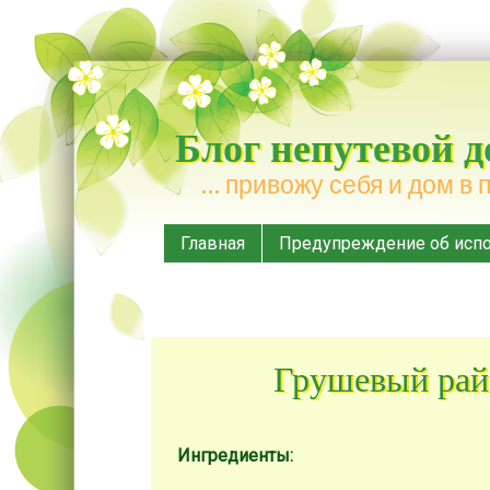
Блог непутевой 
… привожу себя и дом в 
Меню
Наверх
Главная
Предупреждение об испо
Грушевый рай 
Ингредиенты: