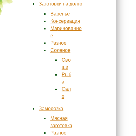
Заготовки на долго
Варенье
Консервация
Маринованно
е
Разное
Соленое
Ово
щи
Рыб
а
Сал
о
Заморозка
Мясная
заготовка
Разное