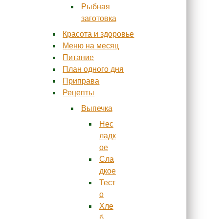
Рыбная
заготовка
Красота и здоровье
Меню на месяц
Питание
План одного дня
Приправа
Рецепты
Выпечка
Нес
ладк
ое
Сла
дкое
Тест
о
Хле
б