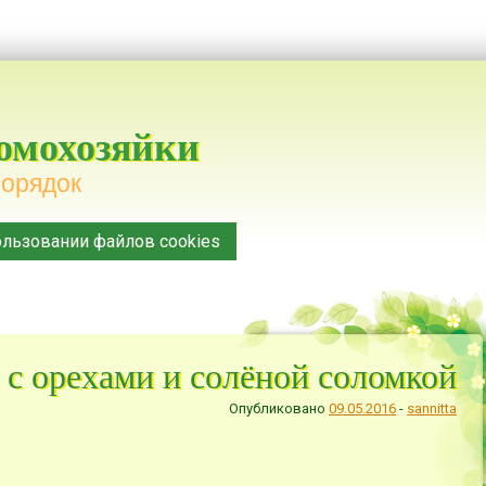
домохозяйки
порядок
льзовании файлов cookies
с орехами и солёной соломкой
Опубликовано
09.05.2016
-
sannitta