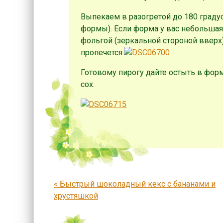
Выпекаем в разогретой до 180 градус
формы). Если форма у вас небольшая,
фольгой (зеркальной стороной вверх),
пропечется.
Готовому пирогу дайте остыть в форм
сох.
Запись навигация
«
Быстрый шоколадный кекс с бананами и
хрустяшкой