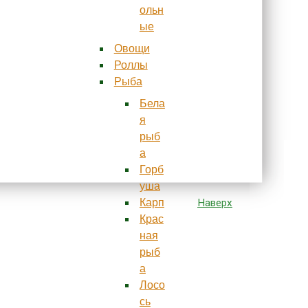
ольн
ые
Овощи
Роллы
Рыба
Бела
я
рыб
а
Горб
уша
Карп
Наверх
Крас
ная
рыб
а
Лосо
сь