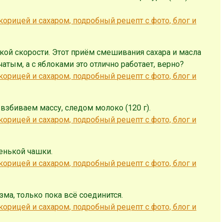
ой скорости. Этот приём смешивания сахара и масла
атым, а с яблоками это отлично работает, верно?
взбиваем массу, следом молоко (120 г).
енькой чашки.
ма, только пока всё соединится.