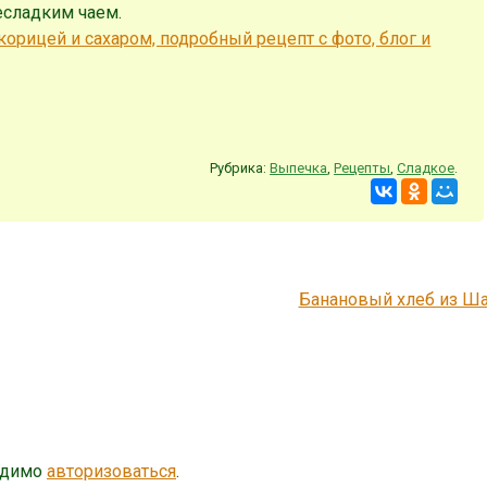
есладким чаем.
Рубрика:
Выпечка
,
Рецепты
,
Сладкое
.
Банановый хлеб из Ш
одимо
авторизоваться
.