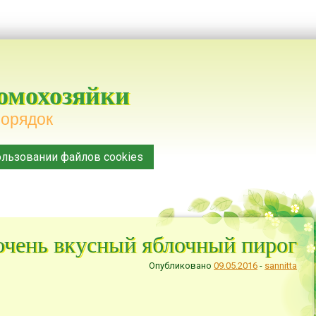
домохозяйки
порядок
льзовании файлов cookies
очень вкусный яблочный пирог
Опубликовано
09.05.2016
-
sannitta