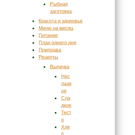
Рыбная
заготовка
Красота и здоровье
Меню на месяц
Питание
План одного дня
Приправа
Рецепты
Выпечка
Нес
ладк
ое
Сла
дкое
Тест
о
Хле
б