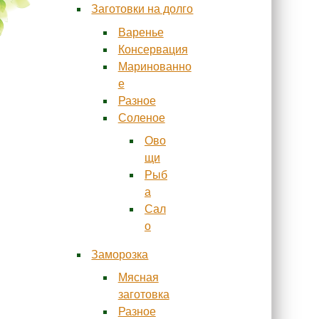
Заготовки на долго
Варенье
Консервация
Маринованно
е
Разное
Соленое
Ово
щи
Рыб
а
Сал
о
Заморозка
Мясная
заготовка
Разное