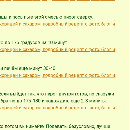
ицы и посыпьте этой смесью пирог сверху.
ю до 175 градусов на 10 минут.
и печём ещё минут 30-40.
сли выйдет так, что пирог внутри готов, но снаружи
обратно до 175-180 и подождите ещё 2-3 минуты.
ко потом вынимайте. Подавать, безусловно, лучше