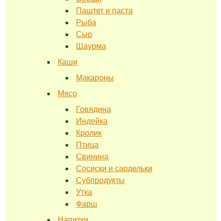
Паштет и паста
Рыба
Сыр
Шаурма
Каши
Макароны
Мясо
Говядина
Индейка
Кролик
Птица
Свинина
Сосиски и сардельки
Субпродукты
Утка
Фарш
Напитки