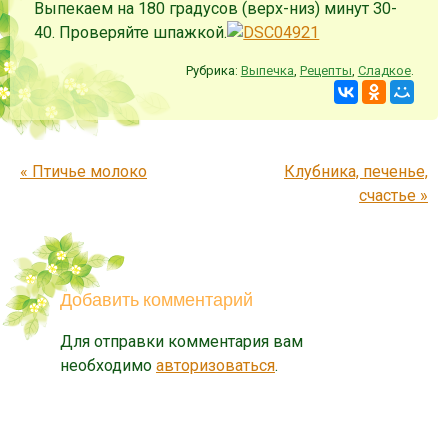
Выпекаем на 180 градусов (верх-низ) минут 30-
40. Проверяйте шпажкой.
Рубрика:
Выпечка
,
Рецепты
,
Сладкое
.
Запись навигация
«
Птичье молоко
Клубника, печенье,
счастье
»
Добавить комментарий
Для отправки комментария вам
необходимо
авторизоваться
.