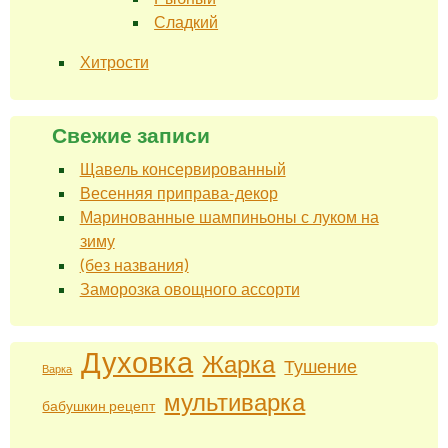
Сладкий
Хитрости
Свежие записи
Щавель консервированный
Весенняя приправа-декор
Маринованные шампиньоны с луком на
зиму
(без названия)
Заморозка овощного ассорти
Духовка
Жарка
Тушение
Варка
мультиварка
бабушкин рецепт