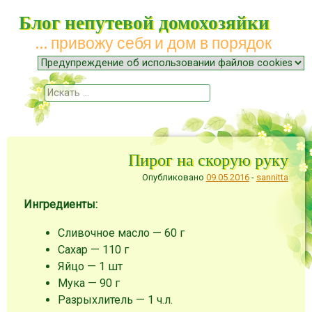
Блог непутевой домохозяйки
… привожу себя и дом в порядок
Меню
Наверх
Поиск
Пирог на скорую руку
Опубликовано
09.05.2016
-
sannitta
Ингредиенты:
Сливочное масло — 60 г
Сахар — 110 г
Яйцо — 1 шт
Мука — 90 г
Разрыхлитель — 1 ч.л.