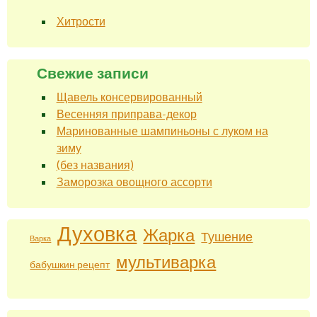
Хитрости
Свежие записи
Щавель консервированный
Весенняя приправа-декор
Маринованные шампиньоны с луком на
зиму
(без названия)
Заморозка овощного ассорти
Духовка
Жарка
Тушение
Варка
мультиварка
бабушкин рецепт