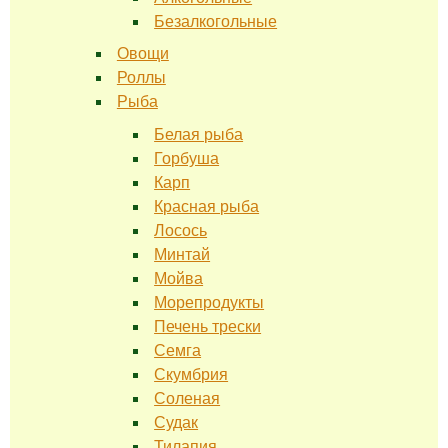
Безалкогольные
Овощи
Роллы
Рыба
Белая рыба
Горбуша
Карп
Красная рыба
Лосось
Минтай
Мойва
Морепродукты
Печень трески
Семга
Скумбрия
Соленая
Судак
Тилапия