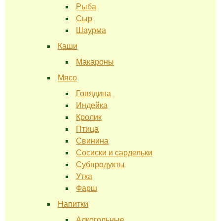
Рыба
Сыр
Шаурма
Каши
Макароны
Мясо
Говядина
Индейка
Кролик
Птица
Свинина
Сосиски и сардельки
Субпродукты
Утка
Фарш
Напитки
Алкогольные