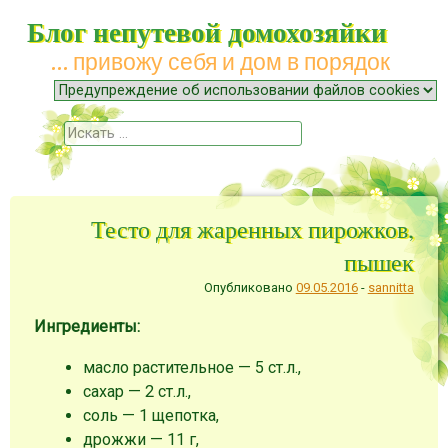
Блог непутевой домохозяйки
… привожу себя и дом в порядок
Меню
Наверх
Поиск
Тесто для жаренных пирожков,
пышек
Опубликовано
09.05.2016
-
sannitta
Ингредиенты:
масло растительное — 5 ст.л.
,
сахар — 2 ст.л.
,
соль — 1 щепотка
,
дрожжи — 11 г
,