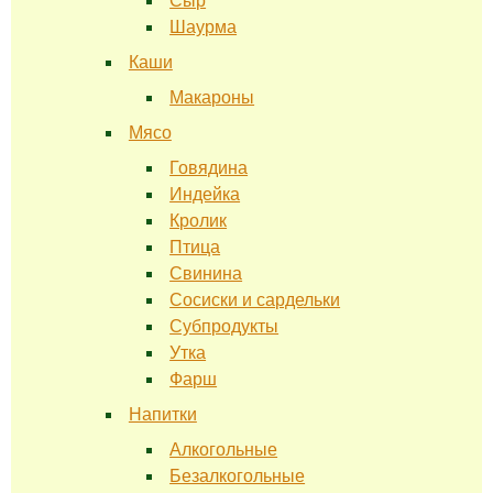
Сыр
Шаурма
Каши
Макароны
Мясо
Говядина
Индейка
Кролик
Птица
Свинина
Сосиски и сардельки
Субпродукты
Утка
Фарш
Напитки
Алкогольные
Безалкогольные