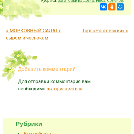
Рубрика:
Заготовки на долго
,
Рыба
,
Соленое
.
Запись навигация
«
МОРКОВНЫЙ САЛАТ с
Торт «Ростовский»
»
сыром и чесноком
Добавить комментарий
Для отправки комментария вам
необходимо
авторизоваться
.
Рубрики
Без рубрики