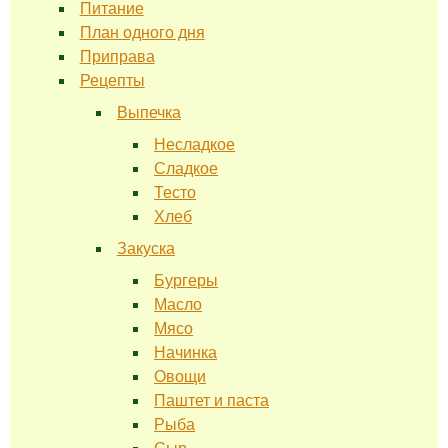
Питание
План одного дня
Приправа
Рецепты
Выпечка
Несладкое
Сладкое
Тесто
Хлеб
Закуска
Бургеры
Масло
Мясо
Начинка
Овощи
Паштет и паста
Рыба