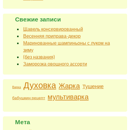
Свежие записи
Щавель консервированный
Весенняя приправа-декор
Маринованные шампиньоны с луком на
зиму
(без названия)
Заморозка овощного ассорти
Духовка
Жарка
Тушение
Варка
мультиварка
бабушкин рецепт
Мета