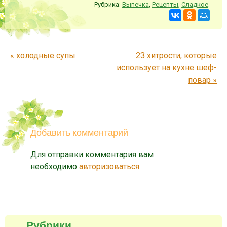
Рубрика:
Выпечка
,
Рецепты
,
Сладкое
.
Запись навигация
«
холодные супы
23 хитрости, которые
использует на кухне шеф-
повар
»
Добавить комментарий
Для отправки комментария вам
необходимо
авторизоваться
.
Рубрики