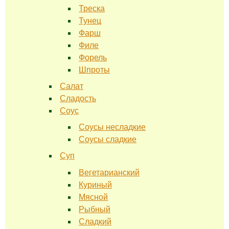
Треска
Тунец
Фарш
Филе
Форель
Шпроты
Салат
Сладость
Соус
Соусы несладкие
Соусы сладкие
Суп
Вегетарианский
Куриный
Мясной
Рыбный
Сладкий