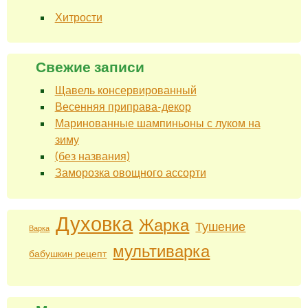
Хитрости
Свежие записи
Щавель консервированный
Весенняя приправа-декор
Маринованные шампиньоны с луком на
зиму
(без названия)
Заморозка овощного ассорти
Духовка
Жарка
Тушение
Варка
мультиварка
бабушкин рецепт