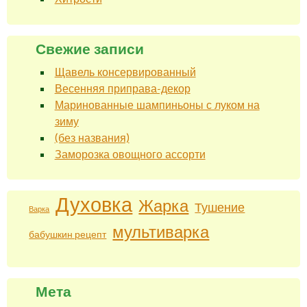
Свежие записи
Щавель консервированный
Весенняя приправа-декор
Маринованные шампиньоны с луком на
зиму
(без названия)
Заморозка овощного ассорти
Духовка
Жарка
Тушение
Варка
мультиварка
бабушкин рецепт
Мета