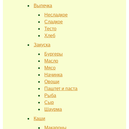
Выпечка
Несладкое
Сладкое
Тесто
Хлеб
Закуска
Бургеры
Масло
Мясо
Начинка
Овощи
Паштет и паста
Рыба
Сыр
Шаурма
Каши
Макароны