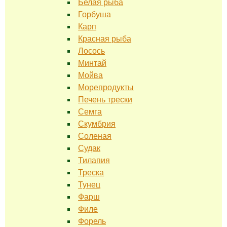
Белая рыба
Горбуша
Карп
Красная рыба
Лосось
Минтай
Мойва
Морепродукты
Печень трески
Семга
Скумбрия
Соленая
Судак
Тилапия
Треска
Тунец
Фарш
Филе
Форель