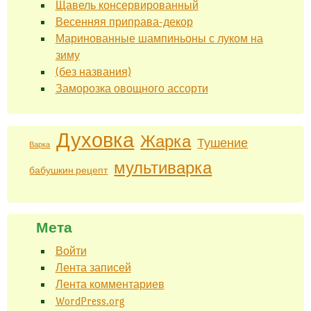
Щавель консервированный
Весенняя приправа-декор
Маринованные шампиньоны с луком на
зиму
(без названия)
Заморозка овощного ассорти
Духовка
Жарка
Тушение
Варка
мультиварка
бабушкин рецепт
Мета
Войти
Лента записей
Лента комментариев
WordPress.org