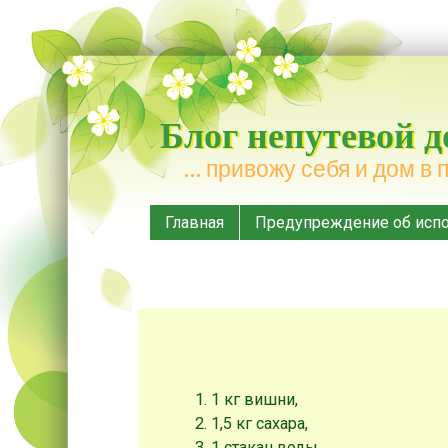
Блог непутевой 
… привожу себя и дом в 
Меню
Наверх
Главная
Предупреждение об испо
1 кг вишни,
1,5 кг сахара,
1 стакан воды.