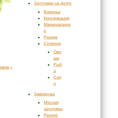
Заготовки на долго
Варенье
Консервация
Маринованно
е
Разное
Соленое
Ово
щи
Рыб
шевое
»
а
Сал
о
Заморозка
Мясная
заготовка
Разное