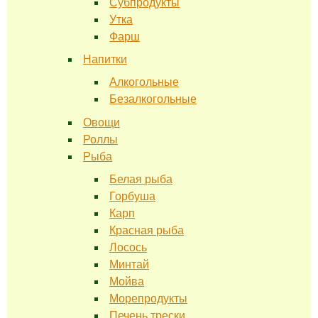
Субпродукты
Утка
Фарш
Напитки
Алкогольные
Безалкогольные
Овощи
Роллы
Рыба
Белая рыба
Горбуша
Карп
Красная рыба
Лосось
Минтай
Мойва
Морепродукты
Печень трески