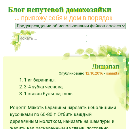
Блог непутевой домохозяйки
… привожу себя и дом в порядок
Меню
Наверх
Поиск
Лищапап
Опубликовано
12.10.2016
-
sannitta
1 кг баранины,
3-4 зубка чеснока,
1 стакан бульона, соль.
Рецепт: Мякоть баранины нарезать небольшими
кусочками по 60-80 г. Отбить каждый
деревянным молотком, нанизать на шампуры и
жарить над раскаленными углями, постоянно