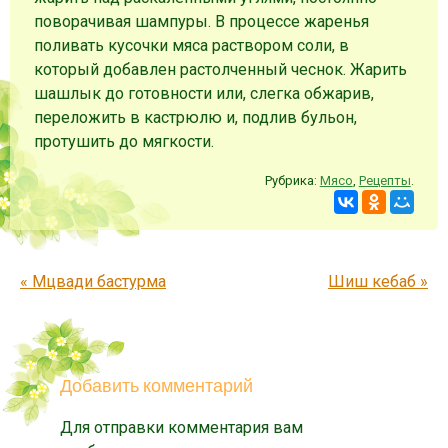
поворачивая шампуры. В процессе жаренья
поливать кусочки мяса раствором соли, в
который добавлен растолченный чеснок. Жарить
шашлык до готовности или, слегка обжарив,
переложить в кастрюлю и, подлив бульон,
протушить до мягкости.
Рубрика:
Мясо
,
Рецепты
.
Запись навигация
«
Мцвади бастурма
Шиш кебаб
»
Добавить комментарий
Для отправки комментария вам