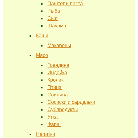
Паштет и паста
Рыба
Сыр
Шаурма
Каши
Макароны
Мясо
Говядина
Индейка
Кролик
Птица
Свинина
Сосиски и сардельки
Субпродукты
Утка
Фарш
Напитки