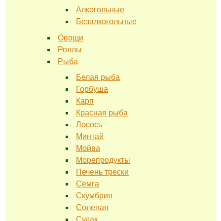
Алкогольные
Безалкогольные
Овощи
Роллы
Рыба
Белая рыба
Горбуша
Карп
Красная рыба
Лосось
Минтай
Мойва
Морепродукты
Печень трески
Семга
Скумбрия
Соленая
Судак