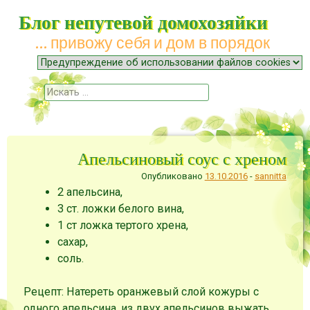
Блог непутевой домохозяйки
… привожу себя и дом в порядок
Меню
Наверх
Поиск
Апельсиновый соус с хреном
Опубликовано
13.10.2016
-
sannitta
2 апельсина,
3 ст. ложки белого вина,
1 ст ложка тертого хрена,
сахар,
соль.
Рецепт: Натереть оранжевый слой кожуры с
одного апельсина, из двух апельсинов выжать