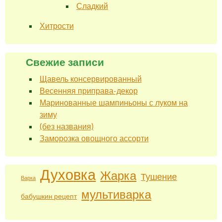
Сладкий
Хитрости
Свежие записи
Щавель консервированный
Весенняя приправа-декор
Маринованные шампиньоны с луком на
зиму
(без названия)
Заморозка овощного ассорти
Духовка
Жарка
Тушение
Варка
мультиварка
бабушкин рецепт