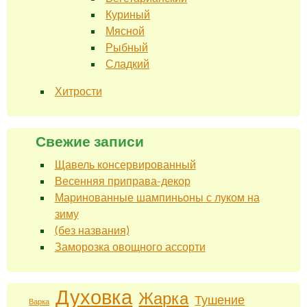
Куриный
Мясной
Рыбный
Сладкий
Хитрости
Свежие записи
Щавель консервированный
Весенняя приправа-декор
Маринованные шампиньоны с луком на
зиму
(без названия)
Заморозка овощного ассорти
Духовка
Жарка
Тушение
Варка