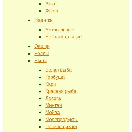
Утка
Фарш
Напитки
Алкогольные
Безалкогольные
Овощи
Роллы
Рыба
Белая рыба
Горбуша
Карп
Красная рыба
Лосось
Минтай
Мойва
Морепродукты
Печень трески