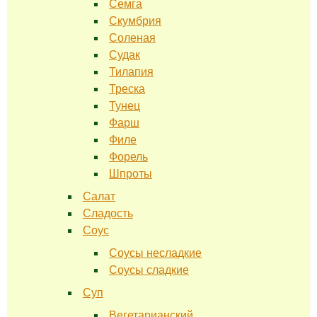
Семга
Скумбрия
Соленая
Судак
Тилапия
Треска
Тунец
Фарш
Филе
Форель
Шпроты
Салат
Сладость
Соус
Соусы несладкие
Соусы сладкие
Суп
Вегетарианский