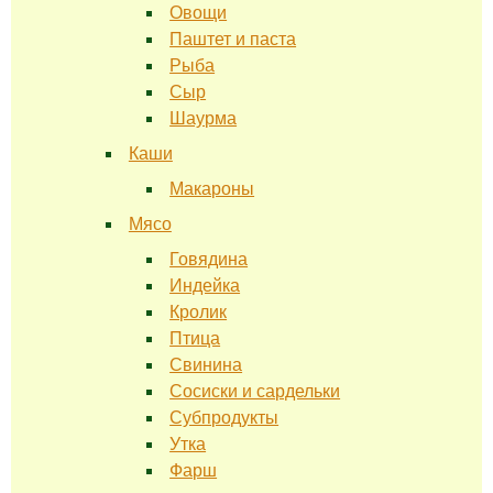
Овощи
Паштет и паста
Рыба
Сыр
Шаурма
Каши
Макароны
Мясо
Говядина
Индейка
Кролик
Птица
Свинина
Сосиски и сардельки
Субпродукты
Утка
Фарш