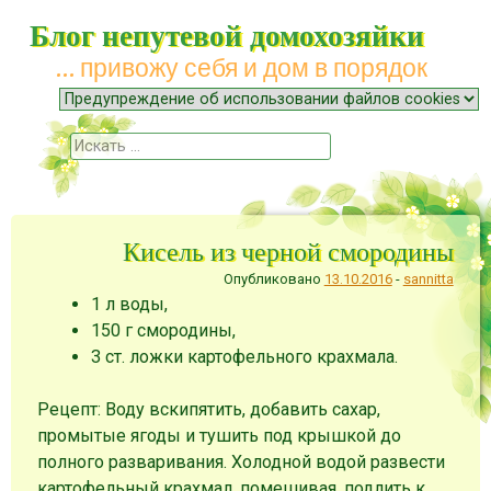
Блог непутевой домохозяйки
… привожу себя и дом в порядок
Меню
Наверх
Поиск
Кисель из черной смородины
Опубликовано
13.10.2016
-
sannitta
1 л воды,
150 г смородины,
3 ст. ложки картофельного крахмала.
Рецепт: Воду вскипятить, добавить сахар,
промытые ягоды и тушить под крышкой до
полного разваривания. Холодной водой развести
картофельный крахмал, помешивая, подлить к