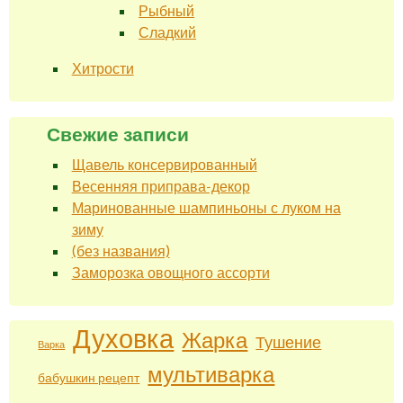
Рыбный
Сладкий
Хитрости
Свежие записи
Щавель консервированный
Весенняя приправа-декор
Маринованные шампиньоны с луком на
зиму
(без названия)
Заморозка овощного ассорти
Духовка
Жарка
Тушение
Варка
мультиварка
бабушкин рецепт