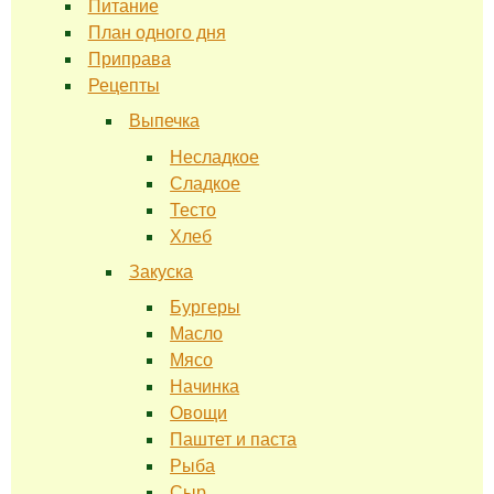
Питание
План одного дня
Приправа
Рецепты
Выпечка
Несладкое
Сладкое
Тесто
Хлеб
Закуска
Бургеры
Масло
Мясо
Начинка
Овощи
Паштет и паста
Рыба
Сыр