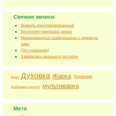
Свежие записи
Щавель консервированный
Весенняя приправа-декор
Маринованные шампиньоны с луком на
зиму
(без названия)
Заморозка овощного ассорти
Духовка
Жарка
Тушение
Варка
мультиварка
бабушкин рецепт
Мета