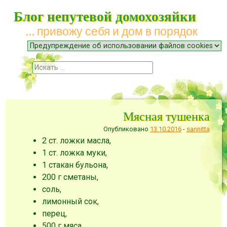
Блог непутевой домохозяйки
… привожу себя и дом в порядок
Меню
Наверх
Поиск
Мясная тушенка
Опубликовано
13.10.2016
-
sannitta
2 ст. ложки масла,
1 ст. ложка муки,
1 стакан бульона,
200 г сметаны,
соль,
лимонный сок,
перец,
500 г мяса,