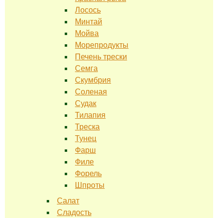
Лосось
Минтай
Мойва
Морепродукты
Печень трески
Семга
Скумбрия
Соленая
Судак
Тилапия
Треска
Тунец
Фарш
Филе
Форель
Шпроты
Салат
Сладость