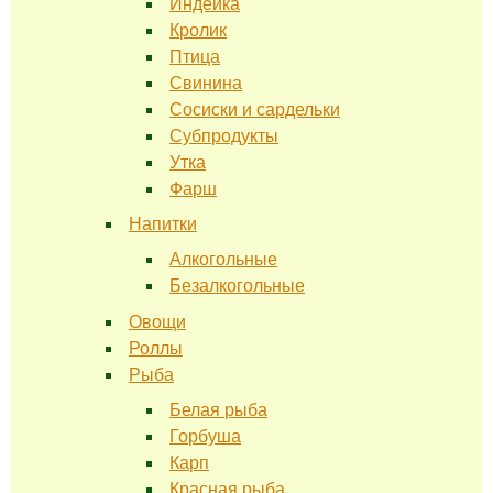
Индейка
Кролик
Птица
Свинина
Сосиски и сардельки
Субпродукты
Утка
Фарш
Напитки
Алкогольные
Безалкогольные
Овощи
Роллы
Рыба
Белая рыба
Горбуша
Карп
Красная рыба