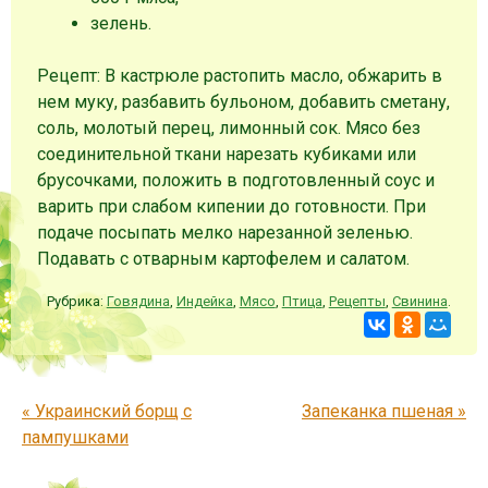
зелень.
Рецепт: В кастрюле растопить масло, обжарить в
нем муку, разбавить бульоном, добавить сметану,
соль, молотый перец, лимонный сок. Мясо без
соединительной ткани нарезать кубиками или
брусочками, положить в подготовленный соус и
варить при слабом кипении до готовности. При
подаче посыпать мелко нарезанной зеленью.
Подавать с отварным картофелем и салатом.
Рубрика:
Говядина
,
Индейка
,
Мясо
,
Птица
,
Рецепты
,
Свинина
.
Запись навигация
«
Украинский борщ с
Запеканка пшеная
»
пампушками