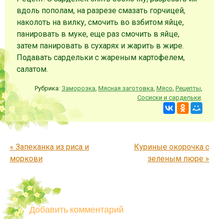
вдоль пополам, на разрезе смазать горчицей,
наколоть на вилку, смочить во взбитом яйце,
панировать в муке, еще раз смочить в яйце,
затем панировать в сухарях и жарить в жире.
Подавать сардельки с жареным картофелем,
салатом.
Рубрика:
Заморозка
,
Мясная заготовка
,
Мясо
,
Рецепты
,
Сосиски и сардельки
.
Запись навигация
«
Запеканка из риса и
Куриные окорочка с
моркови
зеленым пюре
»
Добавить комментарий