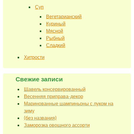
Суп
Вегетарианский
Куриный
Мясной
Рыбный
Сладкий
Хитрости
Свежие записи
Щавель консервированный
Весенняя приправа-декор
Маринованные шампиньоны с луком на
зиму
(без названия)
Заморозка овощного ассорти