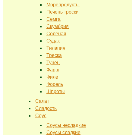
Морепродукты
Печень трески
Семга
Скумбрия
Соленая
Судак
Тилапия
Треска
Тунец
Фарш
Филе
Форель
Шпроты
Салат
Сладость
Соус
Соусы несладкие
Соусы сладкие