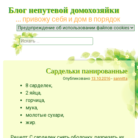
Блог непутевой домохозяйки
… привожу себя и дом в порядок
Меню
Наверх
Поиск
Сардельки панированные
Опубликовано
13.10.2016
-
sannitta
8 сарделек,
2 яйца,
горчица,
мука,
молотые сухари,
жир.
Рецепт: С сарделек снять оболочку, разрезать их