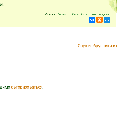
ы.
Рубрика:
Рецепты
,
Соус
,
Соусы несладкие
.
Соус из брусники и
одимо
авторизоваться
.