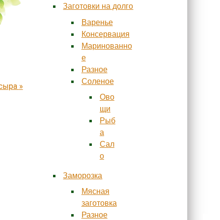
Заготовки на долго
Варенье
Консервация
Маринованно
е
Разное
Соленое
 сыра
»
Ово
щи
Рыб
а
Сал
о
Заморозка
Мясная
заготовка
Разное