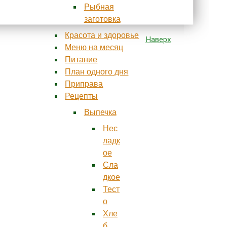
Рыбная
заготовка
Красота и здоровье
Наверх
Меню на месяц
Питание
План одного дня
Приправа
Рецепты
Выпечка
Нес
ладк
ое
Сла
дкое
Тест
о
Хле
б