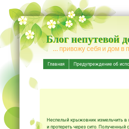
Блог непутевой 
… привожу себя и дом в 
Меню
Наверх
Главная
Предупреждение об испо
Неспелый крыжовник измельчить в 
и протереть через сито. Полученный 