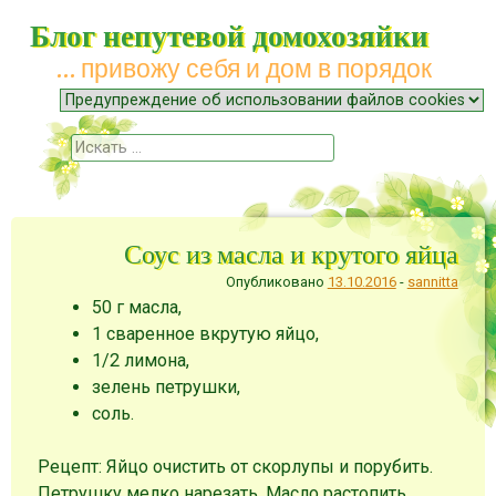
Блог непутевой домохозяйки
… привожу себя и дом в порядок
Меню
Наверх
Поиск
Соус из масла и крутого яйца
Опубликовано
13.10.2016
-
sannitta
50 г масла,
1 сваренное вкрутую яйцо,
1/2 лимона,
зелень петрушки,
соль.
Рецепт: Яйцо очистить от скорлупы и порубить.
Петрушку мелко нарезать. Масло растопить,