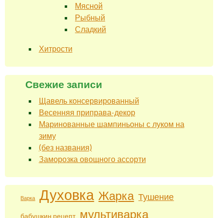
Мясной
Рыбный
Сладкий
Хитрости
Свежие записи
Щавель консервированный
Весенняя приправа-декор
Маринованные шампиньоны с луком на
зиму
(без названия)
Заморозка овощного ассорти
Духовка
Жарка
Тушение
Варка
мультиварка
бабушкин рецепт