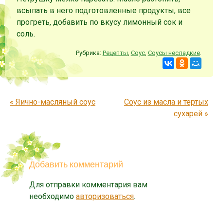
всыпать в него подготовленные продукты, все
прогреть, добавить по вкусу лимонный сок и
соль.
Рубрика:
Рецепты
,
Соус
,
Соусы несладкие
.
Запись навигация
«
Яично-масляный соус
Соус из масла и тертых
сухарей
»
Добавить комментарий
Для отправки комментария вам
необходимо
авторизоваться
.