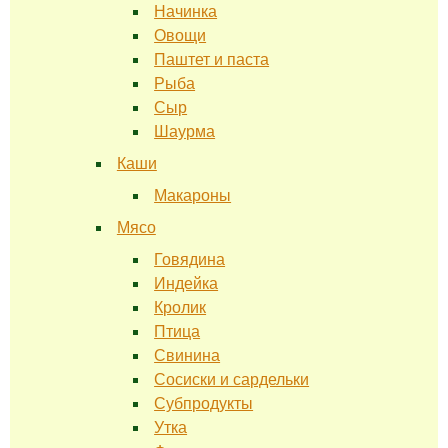
Начинка
Овощи
Паштет и паста
Рыба
Сыр
Шаурма
Каши
Макароны
Мясо
Говядина
Индейка
Кролик
Птица
Свинина
Сосиски и сардельки
Субпродукты
Утка