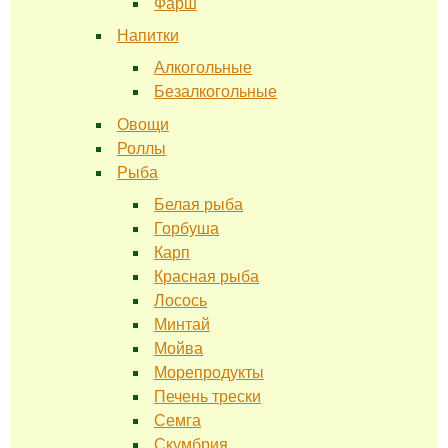
Фарш
Напитки
Алкогольные
Безалкогольные
Овощи
Роллы
Рыба
Белая рыба
Горбуша
Карп
Красная рыба
Лосось
Минтай
Мойва
Морепродукты
Печень трески
Семга
Скумбрия