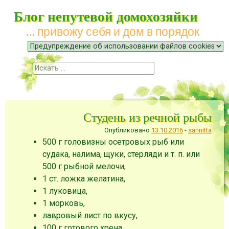
Блог непутевой домохозяйки
… привожу себя и дом в порядок
Меню
Наверх
Поиск
Студень из речной рыбы
Опубликовано
13.10.2016
-
sannitta
500 г головизны осетровых рыб или
судака, налима, щуки, стерляди и т. п. или
500 г рыбной мелочи,
1 ст. ложка желатина,
1 луковица,
1 морковь,
лавровый лист по вкусу,
100 г готового хрена.