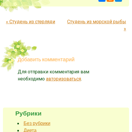
Запись навигация
«
Студень из стерляди
Студень из морской рыбы
»
Добавить комментарий
Для отправки комментария вам
необходимо
авторизоваться
.
Рубрики
Без рубрики
Диета