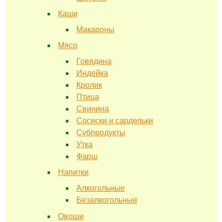
Каши
Макароны
Мясо
Говядина
Индейка
Кролик
Птица
Свинина
Сосиски и сардельки
Субпродукты
Утка
Фарш
Напитки
Алкогольные
Безалкогольные
Овощи