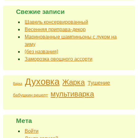
Свежие записи
Щавель консервированный
Весенняя приправа-декор
Маринованные шампиньоны с луком на
зиму
(без названия)
Заморозка овощного ассорти
Духовка
Жарка
Тушение
Варка
мультиварка
бабушкин рецепт
Мета
Войти