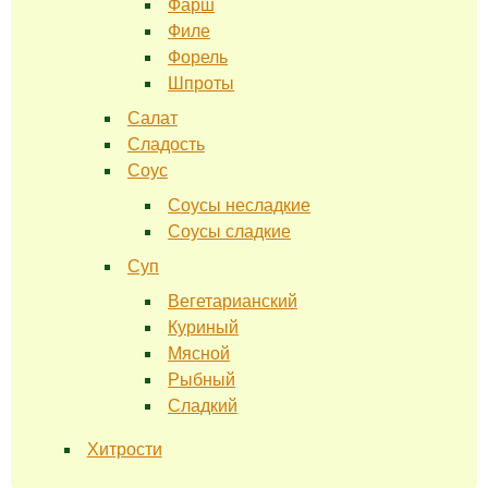
Фарш
Филе
Форель
Шпроты
Салат
Сладость
Соус
Соусы несладкие
Соусы сладкие
Суп
Вегетарианский
Куриный
Мясной
Рыбный
Сладкий
Хитрости