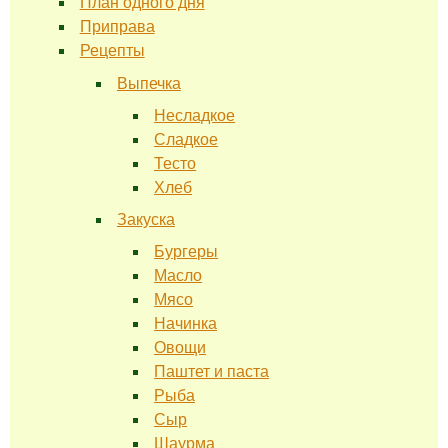
План одного дня
Приправа
Рецепты
Выпечка
Несладкое
Сладкое
Тесто
Хлеб
Закуска
Бургеры
Масло
Мясо
Начинка
Овощи
Паштет и паста
Рыба
Сыр
Шаурма