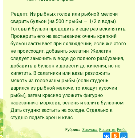
Рецепт: Из рыбных голов или рыбной мелочи
сварить бульон (на 500 г рыбы — 1/2 л воды).
Готовый бульон процедить и еще раз вскипятить.
Проверить его на застывание: очень крепкий
бульон застывает при охлаждении, если же этого
не происходит, добавить желатин. Желатин
следует замочить в воде до полного разбухания,
добавить в бульон и довести до кипения, но не
кипятить. В салатники или вазы разложить
мякоть из головизны рыбы (если студень
варился из рыбной мелочи, то кладут кусочки
рыбы), затем красиво уложить фигурно
нарезанную морковь, зелень и залить бульоном.
Дать студню застыть на холоде. Отдельно к
студню подать хрен и квас.
Рубрика:
Закуска
,
Рецепты
,
Рыба
.