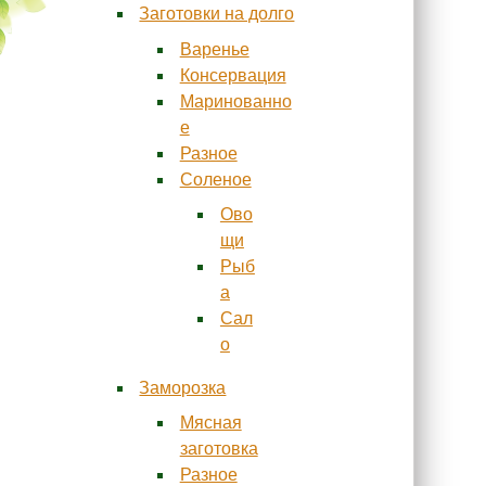
Заготовки на долго
Варенье
Консервация
Маринованно
е
Разное
Соленое
Ово
щи
Рыб
а
Сал
о
Заморозка
Мясная
заготовка
Разное