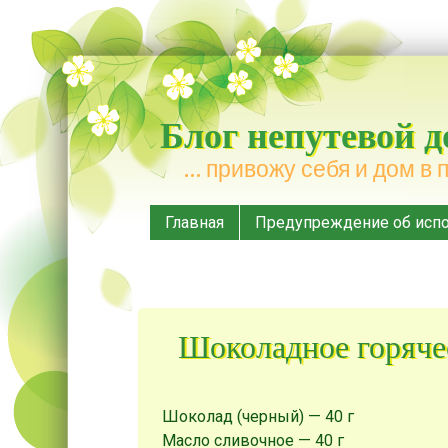
Блог непутевой 
… привожу себя и дом в 
Меню
Наверх
Главная
Предупреждение об испо
Шоколадное горяче
Шоколад (черный) — 40 г
Масло сливочное — 40 г