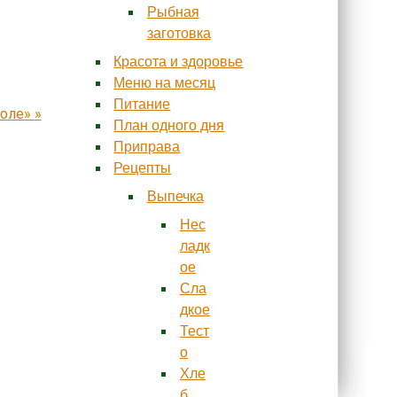
Рыбная
заготовка
Красота и здоровье
Меню на месяц
Питание
соле»
»
План одного дня
Приправа
Рецепты
Выпечка
Нес
ладк
ое
Сла
дкое
Тест
о
Хле
б