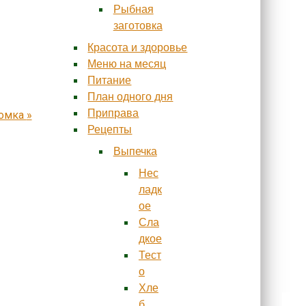
Рыбная
заготовка
Красота и здоровье
Меню на месяц
Питание
План одного дня
Приправа
комка
»
Рецепты
Выпечка
Нес
ладк
ое
Сла
дкое
Тест
о
Хле
б