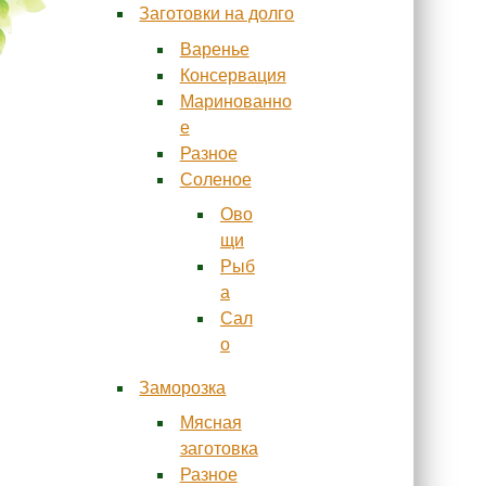
Заготовки на долго
Варенье
Консервация
Маринованно
е
Разное
Соленое
Ово
щи
Рыб
а
Сал
о
Заморозка
Мясная
заготовка
Разное