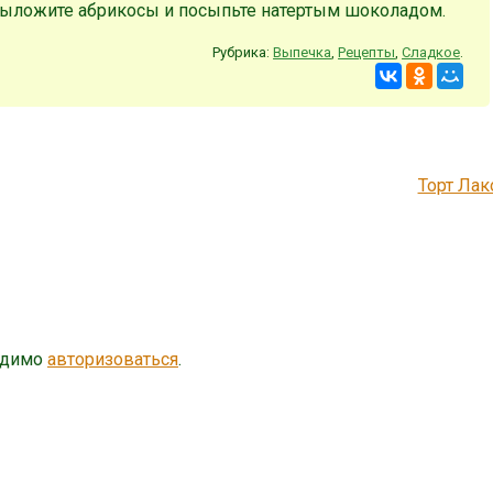
 выложите абрикосы и посыпьте натертым шоколадом.
Рубрика:
Выпечка
,
Рецепты
,
Сладкое
.
Торт Ла
одимо
авторизоваться
.