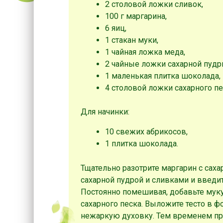
2 столовой ложки сливок,
100 г маргарина,
6 яиц,
1 стакан муки,
1 чайная ложка меда,
2 чайные ложки сахарной пудр
1 маленькая плитка шоколада,
4 столовой ложки сахарного пе
Для начинки:
10 свежих абрикосов,
1 плитка шоколада.
Тщательно разотрите маргарин с сах
сахарной пудрой и сливками и введи
Постоянно помешивая, добавьте мук
сахарного песка. Выложите тесто в фо
нежаркую духовку. Тем временем при