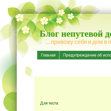
Блог непутевой 
… привожу себя и дом в 
Меню
Наверх
Главная
Предупреждение об испо
Для теста: