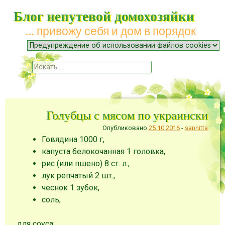
Блог непутевой домохозяйки
… привожу себя и дом в порядок
Меню
Наверх
Поиск
Голубцы с мясом по украински
Опубликовано
25.10.2016
-
sannitta
Говядина 1000 г,
капуста белокочанная 1 головка,
рис (или пшено) 8 ст. л.,
лук репчатый 2 шт.,
чеснок 1 зубок,
соль;
для соуса: