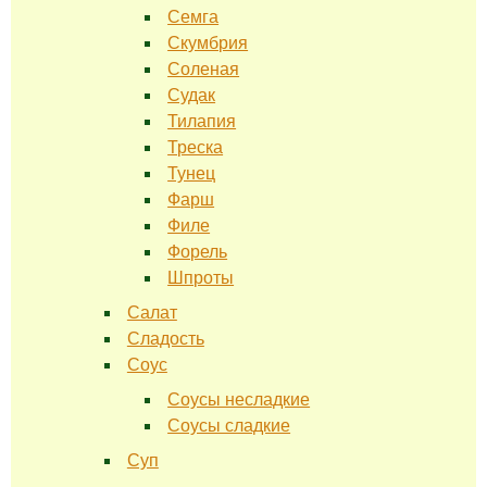
Семга
Скумбрия
Соленая
Судак
Тилапия
Треска
Тунец
Фарш
Филе
Форель
Шпроты
Салат
Сладость
Соус
Соусы несладкие
Соусы сладкие
Суп