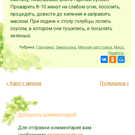
Проварить 8-10 минут на слабом огне, посолить,
процедить, довести до кипения и заправить
маслом. При подаче к столу голубцы полить
соусом, в котором они тушились, и посыпать
зеленью.
Рубрика:
Говядина
,
Заморозка
,
Мясная заготовка
,
Мясо
,
Рецепты
.
Запись навигация
«
Карп с медом
Полядвица
»
Добавить комментарий
Для отправки комментария вам
необходимо
авторизоваться
.