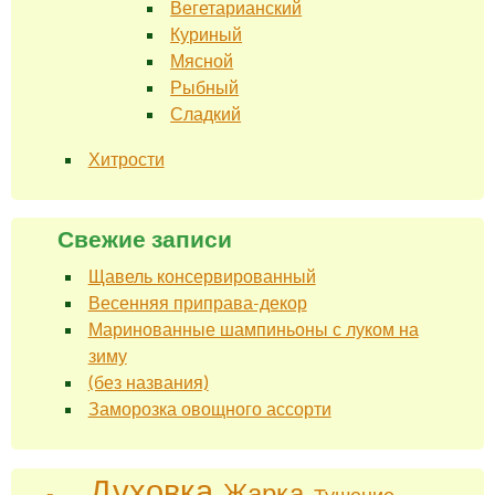
Вегетарианский
Куриный
Мясной
Рыбный
Сладкий
Хитрости
Свежие записи
Щавель консервированный
Весенняя приправа-декор
Маринованные шампиньоны с луком на
зиму
(без названия)
Заморозка овощного ассорти
Духовка
Жарка