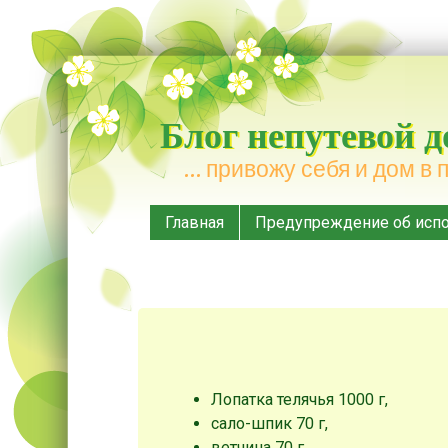
Блог непутевой 
… привожу себя и дом в 
Меню
Наверх
Главная
Предупреждение об испо
Лопатка телячья 1000 г,
сало-шпик 70 г,
ветчина 70 г,