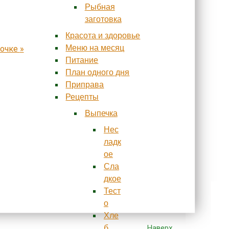
Рыбная
заготовка
Красота и здоровье
Меню на месяц
шочке
»
Питание
План одного дня
Приправа
Рецепты
Выпечка
Нес
ладк
ое
Сла
дкое
Тест
о
Хле
Наверх
б