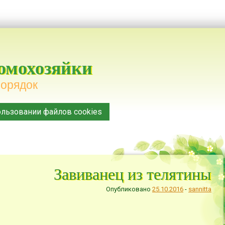
домохозяйки
порядок
льзовании файлов cookies
Завиванец из телятины
Опубликовано
25.10.2016
-
sannitta