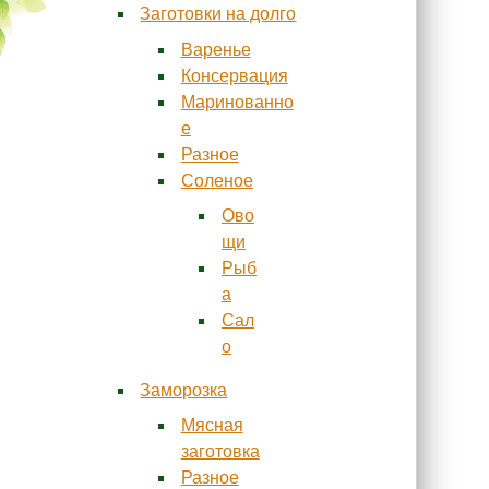
Заготовки на долго
Варенье
Консервация
Маринованно
е
Разное
Соленое
Ово
щи
Рыб
а
Сал
о
Заморозка
Мясная
заготовка
Разное