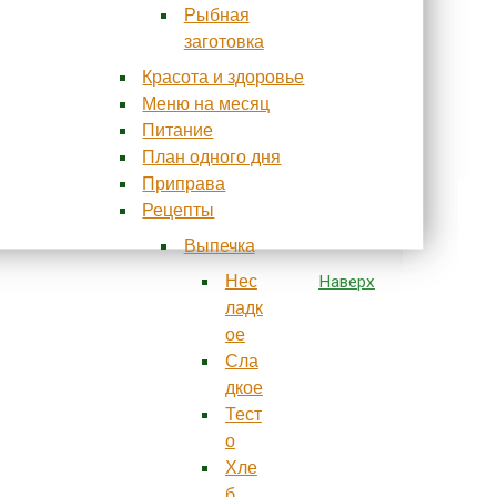
Рыбная
заготовка
Красота и здоровье
Меню на месяц
Питание
План одного дня
Приправа
Рецепты
Выпечка
Наверх
Нес
ладк
ое
Сла
дкое
Тест
о
Хле
б