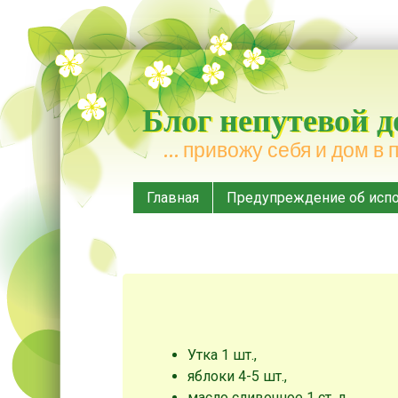
Блог непутевой 
… привожу себя и дом в 
Меню
Наверх
Главная
Предупреждение об испо
Утка 1 шт.,
яблоки 4-5 шт.,
масло сливочное 1 ст. л.,