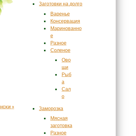
Заготовки на долго
Варенье
Консервация
Маринованно
е
Разное
Соленое
Ово
щи
Рыб
а
Сал
о
ински
»
Заморозка
Мясная
заготовка
Разное