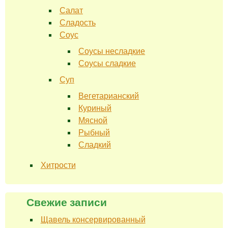
Салат
Сладость
Соус
Соусы несладкие
Соусы сладкие
Суп
Вегетарианский
Куриный
Мясной
Рыбный
Сладкий
Хитрости
Свежие записи
Щавель консервированный