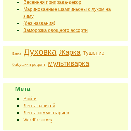
Весенняя приправа-декор
Маринованные шампиньоны с луком на
зиму
(без названия)
Заморозка овощного ассорти
Духовка
Жарка
Тушение
Варка
мультиварка
бабушкин рецепт
Мета
Войти
Лента записей
Лента комментариев
WordPress.org