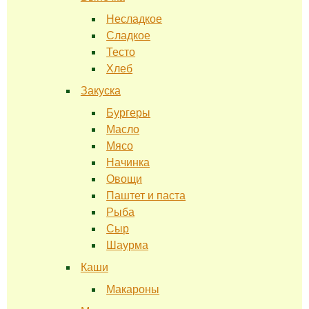
Несладкое
Сладкое
Тесто
Хлеб
Закуска
Бургеры
Масло
Мясо
Начинка
Овощи
Паштет и паста
Рыба
Сыр
Шаурма
Каши
Макароны