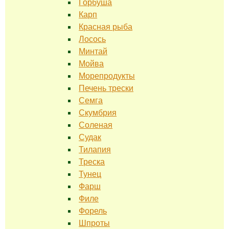
Горбуша
Карп
Красная рыба
Лосось
Минтай
Мойва
Морепродукты
Печень трески
Семга
Скумбрия
Соленая
Судак
Тилапия
Треска
Тунец
Фарш
Филе
Форель
Шпроты