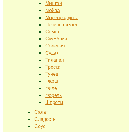
Минтай
Мойва
Морепродукты
Печень трески
Семга
Скумбрия
Соленая
Судак
Тилапия
Треска
Тунец
Фарш
Филе
Форель
Шпроты
Салат
Сладость
Соус