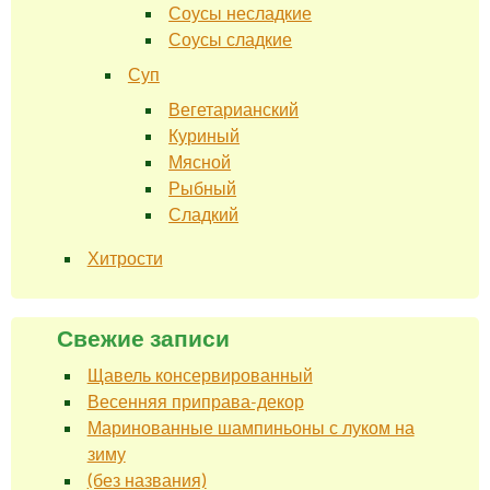
Соусы несладкие
Соусы сладкие
Суп
Вегетарианский
Куриный
Мясной
Рыбный
Сладкий
Хитрости
Свежие записи
Щавель консервированный
Весенняя приправа-декор
Маринованные шампиньоны с луком на
зиму
(без названия)