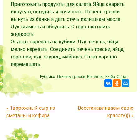
Приготовить продукты для салата. Яйца сварить
вкрутую, остудить и почистить. Печень трески
вынуть из банки и дать стечь излишкам масла.
Лук вымыть и обсушить. С горошка слить
жидкость.
Огурцы нарезать на кубики. Лук, печень, яйца
мелко нарезать. Соединить печень трески, яйца,
горошек, лук, огурец, майонез. Салат хорошо
перемешать.
Рубрика:
Печень трески
,
Рецепты
,
Рыба
,
Салат
.
Запись навигация
«
Творожный сыр из
Восстанавливаем свою
сметаны и кефира
красоту)))
»