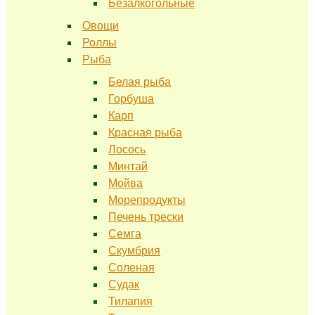
Безалкогольные
Овощи
Роллы
Рыба
Белая рыба
Горбуша
Карп
Красная рыба
Лосось
Минтай
Мойва
Морепродукты
Печень трески
Семга
Скумбрия
Соленая
Судак
Тилапия