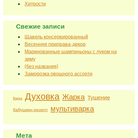
Хитрости
Свежие записи
Щавель консервированный
Весенняя приправа-декор
Маринованные шампиньоны с луком на
зиму
(без названия)
Заморозка овощного ассорти
Духовка
Жарка
Тушение
Варка
мультиварка
бабушкин рецепт
Мета