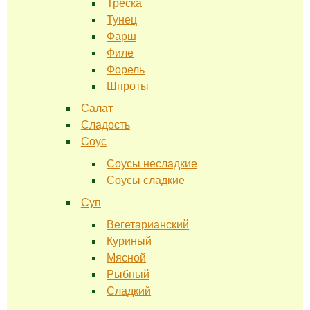
Треска
Тунец
Фарш
Филе
Форель
Шпроты
Салат
Сладость
Соус
Соусы несладкие
Соусы сладкие
Суп
Вегетарианский
Куриный
Мясной
Рыбный
Сладкий