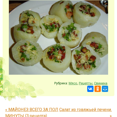
Рубрика:
Мясо
,
Рецепты
,
Свинина
.
Запись навигация
«
МАЙОНЕЗ ВСЕГО ЗА ПОЛ
Салат из говяжьей печени.
МИНУТЫ (3 рецепта)
»