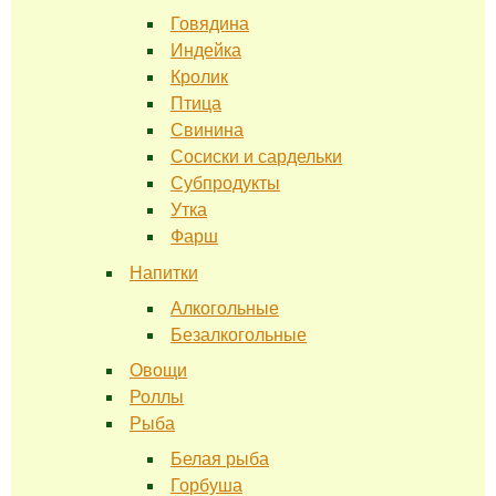
Говядина
Индейка
Кролик
Птица
Свинина
Сосиски и сардельки
Субпродукты
Утка
Фарш
Напитки
Алкогольные
Безалкогольные
Овощи
Роллы
Рыба
Белая рыба
Горбуша