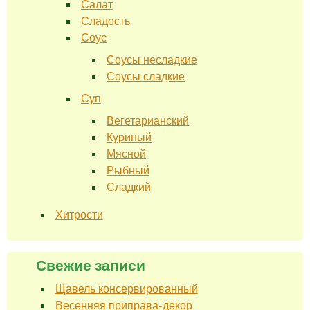
Салат
Сладость
Соус
Соусы несладкие
Соусы сладкие
Суп
Вегетарианский
Куриный
Мясной
Рыбный
Сладкий
Хитрости
Свежие записи
Щавель консервированный
Весенняя приправа-декор