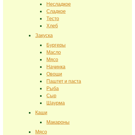
Несладкое
Сладкое
Тесто
Хлеб
Закуска
Бургеры
Масло
Мясо
Начинка
Овощи
Паштет и паста
Рыба
Сыр
Шаурма
Каши
Макароны
Мясо