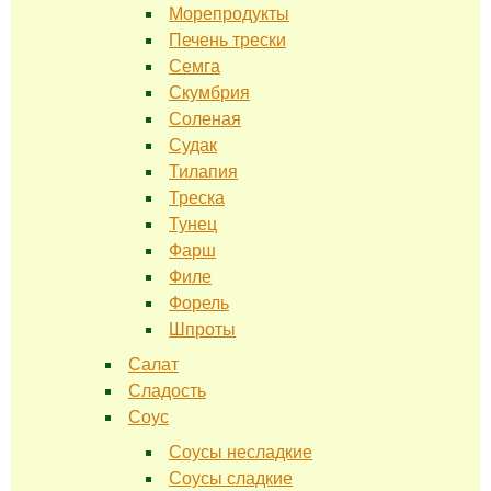
Морепродукты
Печень трески
Семга
Скумбрия
Соленая
Судак
Тилапия
Треска
Тунец
Фарш
Филе
Форель
Шпроты
Салат
Сладость
Соус
Соусы несладкие
Соусы сладкие