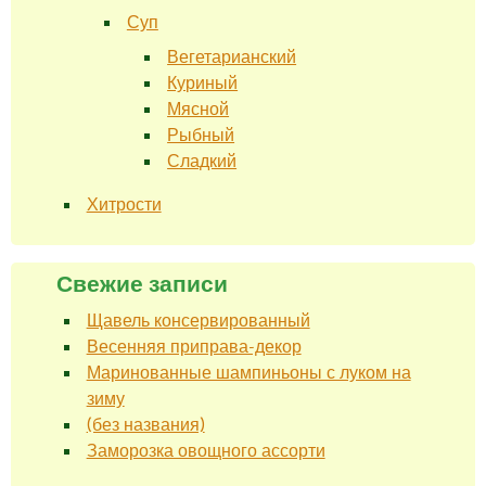
Суп
Вегетарианский
Куриный
Мясной
Рыбный
Сладкий
Хитрости
Свежие записи
Щавель консервированный
Весенняя приправа-декор
Маринованные шампиньоны с луком на
зиму
(без названия)
Заморозка овощного ассорти