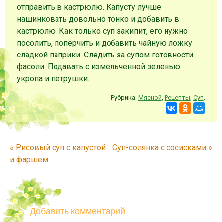
отправить в кастрюлю. Капусту лучше
нашинковать довольно тонко и добавить в
кастрюлю. Как только суп закипит, его нужно
посолить, поперчить и добавить чайную ложку
сладкой паприки. Следить за супом готовности
фасоли. Подавать с измельченной зеленью
укропа и петрушки.
Рубрика:
Мясной
,
Рецепты
,
Суп
.
Запись навигация
«
Рисовый суп с капустой
Суп-солянка с сосисками
»
и фаршем
Добавить комментарий