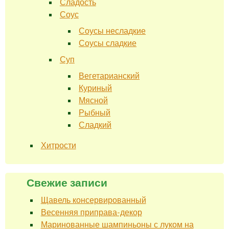
Сладость
Соус
Соусы несладкие
Соусы сладкие
Суп
Вегетарианский
Куриный
Мясной
Рыбный
Сладкий
Хитрости
Свежие записи
Щавель консервированный
Весенняя приправа-декор
Маринованные шампиньоны с луком на