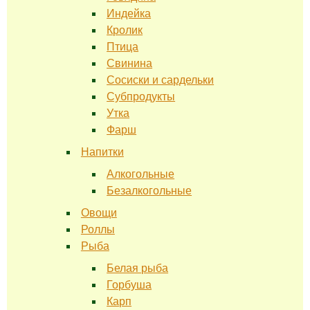
Индейка
Кролик
Птица
Свинина
Сосиски и сардельки
Субпродукты
Утка
Фарш
Напитки
Алкогольные
Безалкогольные
Овощи
Роллы
Рыба
Белая рыба
Горбуша
Карп