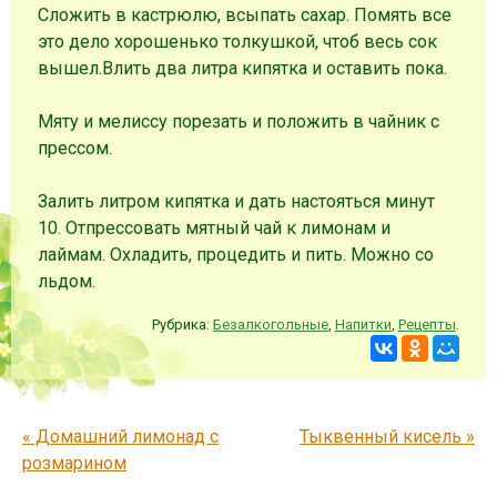
Сложить в кастрюлю, всыпать сахар. Помять все
это дело хорошенько толкушкой, чтоб весь сок
вышел.Влить два литра кипятка и оставить пока.
Мяту и мелиссу порезать и положить в чайник с
прессом.
Залить литром кипятка и дать настояться минут
10. Отпрессовать мятный чай к лимонам и
лаймам. Охладить, процедить и пить. Можно со
льдом.
Рубрика:
Безалкогольные
,
Напитки
,
Рецепты
.
Запись навигация
«
Домашний лимонад с
Тыквенный кисель
»
розмарином