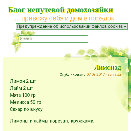
Блог непутевой домохозяйки
… привожу себя и дом в порядок
Меню
Наверх
Поиск
Лимонад
Опубликовано
07.03.2017
-
sannitta
Лимон
2
шт
Лайм
2
шт
Мята
100
гр
Мелисса
50
гр
Сахар
по вкусу
Лимоны и лаймы порезать кружками.