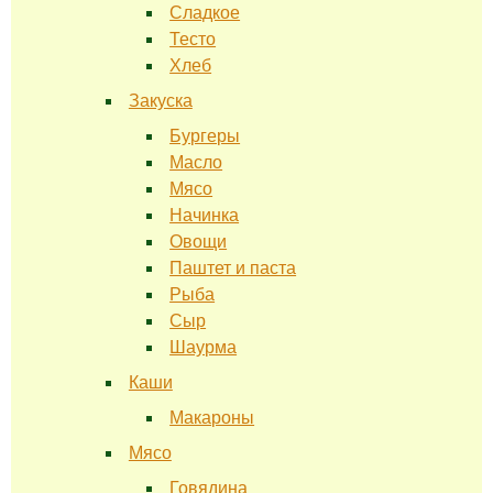
Сладкое
Тесто
Хлеб
Закуска
Бургеры
Масло
Мясо
Начинка
Овощи
Паштет и паста
Рыба
Сыр
Шаурма
Каши
Макароны
Мясо
Говядина