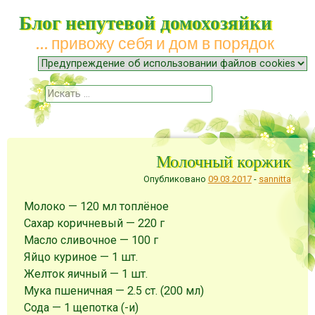
Блог непутевой домохозяйки
… привожу себя и дом в порядок
Меню
Наверх
Поиск
Молочный коржик
Опубликовано
09.03.2017
-
sannitta
Молоко
—
120
мл
топлёное
Сахар коричневый
—
220
г
Масло сливочное
—
100
г
Яйцо куриное
—
1
шт.
Желток яичный
—
1
шт.
Мука пшеничная
—
2.5
ст. (200 мл)
Сода
—
1
щепотка (-и)