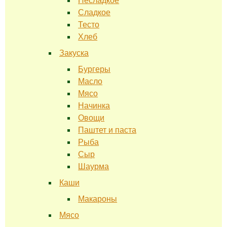
Несладкое
Сладкое
Тесто
Хлеб
Закуска
Бургеры
Масло
Мясо
Начинка
Овощи
Паштет и паста
Рыба
Сыр
Шаурма
Каши
Макароны
Мясо