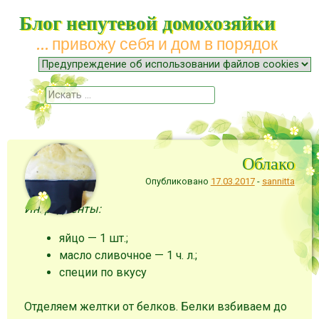
Блог непутевой домохозяйки
… привожу себя и дом в порядок
Меню
Наверх
Поиск
Облако
Опубликовано
17.03.2017
-
sannitta
Ингредиенты:
яйцо — 1 шт.;
масло сливочное — 1 ч. л.;
специи по вкусу
Отделяем желтки от белков. Белки взбиваем до