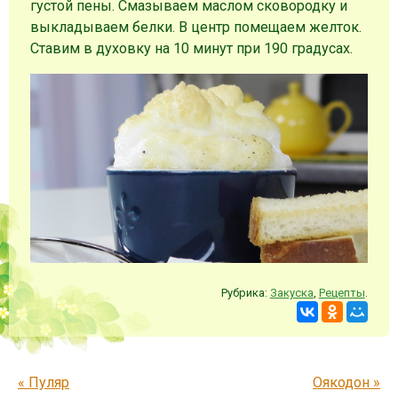
густой пены. Смазываем маслом сковородку и
выкладываем белки. В центр помещаем желток.
Ставим в духовку на 10 минут при 190 градусах.
Рубрика:
Закуска
,
Рецепты
.
Запись навигация
«
Пуляр
Оякодон
»