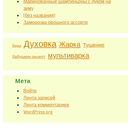
Маринованные шампиньоны с луком на
зиму
(без названия)
Заморозка овощного ассорти
Духовка
Жарка
Тушение
Варка
мультиварка
бабушкин рецепт
Мета
Войти
Лента записей
Лента комментариев
WordPress.org