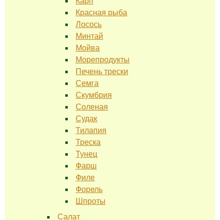
Карп
Красная рыба
Лосось
Минтай
Мойва
Морепродукты
Печень трески
Семга
Скумбрия
Соленая
Судак
Тилапия
Треска
Тунец
Фарш
Филе
Форель
Шпроты
Салат