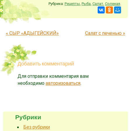
Рубрика:
Рецепты
,
Рыба
,
Салат
,
Соленая
.
Запись навигация
«
СЫР «АДЫГЕЙСКИЙ»
Салат с печенью
»
Добавить комментарий
Для отправки комментария вам
необходимо
авторизоваться
.
Рубрики
Без рубрики