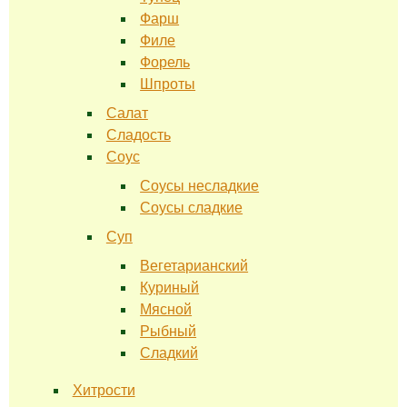
Фарш
Филе
Форель
Шпроты
Салат
Сладость
Соус
Соусы несладкие
Соусы сладкие
Суп
Вегетарианский
Куриный
Мясной
Рыбный
Сладкий
Хитрости