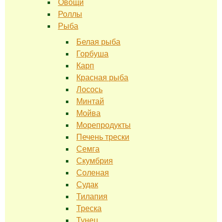
Овощи
Роллы
Рыба
Белая рыба
Горбуша
Карп
Красная рыба
Лосось
Минтай
Мойва
Морепродукты
Печень трески
Семга
Скумбрия
Соленая
Судак
Тилапия
Треска
Тунец