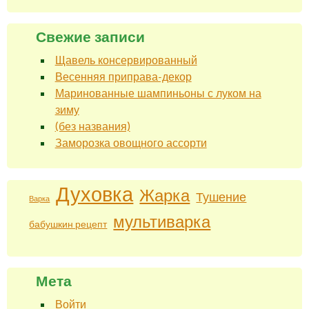
Свежие записи
Щавель консервированный
Весенняя приправа-декор
Маринованные шампиньоны с луком на
зиму
(без названия)
Заморозка овощного ассорти
Духовка
Жарка
Тушение
Варка
мультиварка
бабушкин рецепт
Мета
Войти