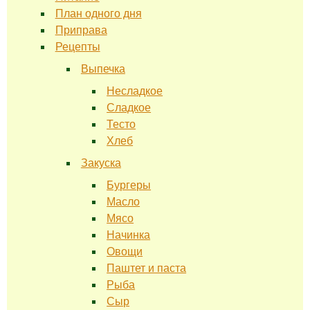
План одного дня
Приправа
Рецепты
Выпечка
Несладкое
Сладкое
Тесто
Хлеб
Закуска
Бургеры
Масло
Мясо
Начинка
Овощи
Паштет и паста
Рыба
Сыр